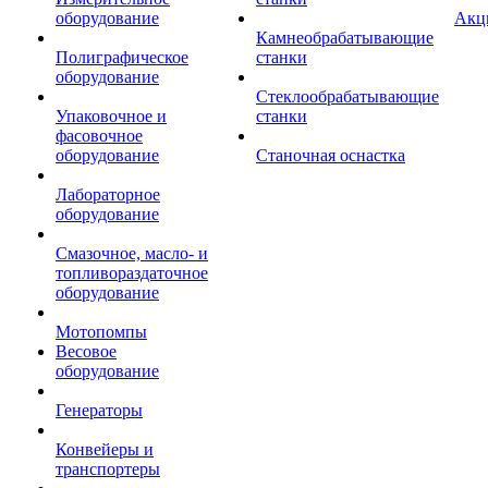
оборудование
Акц
Камнеобрабатывающие
Полиграфическое
станки
оборудование
Стеклообрабатывающие
Упаковочное и
станки
фасовочное
оборудование
Станочная оснастка
Лабораторное
оборудование
Смазочное, масло- и
топливораздаточное
оборудование
Мотопомпы
Весовое
оборудование
Генераторы
Конвейеры и
транспортеры