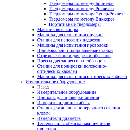
Твердомеры по методу Бринелля
Твердомеры по методу Роквелла
Твердомеры по методу Супер-Роквелла
Твердомеры по методу Виккерса
Портативные твердомеры
Маятниковые копры
Машины для испытания пружин
Станки для нанесения надрезов
Машины для испытания проволоки
Шлифовально-полировальные станки
Отрезные станки для резки образцов
Прессы для запрессовки образцов
Станки для полировки волоконно-
оптических кабелей
Машины для испытания оптических кабелей
Измерительное оборудование
Назад
Измерительное оборудование
Приборы для проверки биения
Измерители длины кабеля
Станки для анализа поперечного сечения
клемм
Измерители диаметра
Тестеры силы обжима наконечников
проводов