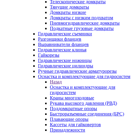
Телескопические домкраты
Тянущие домкраты
Домкраты низкие
Домкраты с низким подхватом
Пневмогидравлические домкраты
Подкатные грузовые домкраты
Гидравлические съемники
Разгонщики фланцев
Выравниватели фланцев
Гидравлические клинья
Гайкорезы
Гидравлические ножницы
Гидравлические цилиндры
Ручные гидравлические арматурорезы
Оснастка и комплектующие для гидросистем
Назад
Оснастка и комплектующие для
гидросистем
Краны многоходовые
Рукава высокого давления (РВД)
Поддомкратные опоры
Быстроразъемные соединения (БРС)
Плавающие опоры
Кассеты для гайковертов
Принадлежности