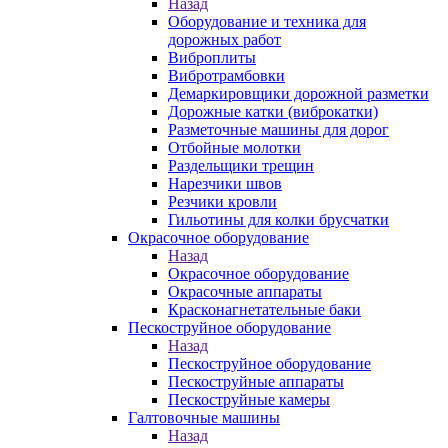
Назад
Оборудование и техника для
дорожных работ
Виброплиты
Вибротрамбовки
Демаркировщики дорожной разметки
Дорожные катки (виброкатки)
Разметочные машины для дорог
Отбойные молотки
Раздельщики трещин
Нарезчики швов
Резчики кровли
Гильотины для колки брусчатки
Окрасочное оборудование
Назад
Окрасочное оборудование
Окрасочные аппараты
Красконагнетательные баки
Пескоструйное оборудование
Назад
Пескоструйное оборудование
Пескоструйные аппараты
Пескоструйные камеры
Галтовочные машины
Назад