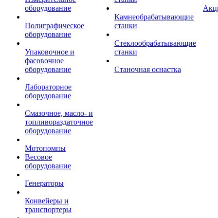
оборудование
Акц
Камнеобрабатывающие
Полиграфическое
станки
оборудование
Стеклообрабатывающие
Упаковочное и
станки
фасовочное
оборудование
Станочная оснастка
Лабораторное
оборудование
Смазочное, масло- и
топливораздаточное
оборудование
Мотопомпы
Весовое
оборудование
Генераторы
Конвейеры и
транспортеры