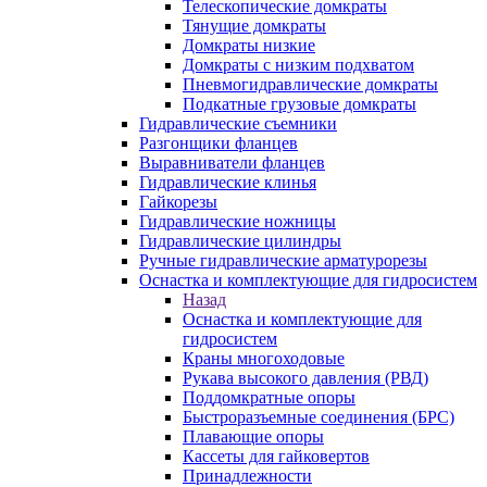
Телескопические домкраты
Тянущие домкраты
Домкраты низкие
Домкраты с низким подхватом
Пневмогидравлические домкраты
Подкатные грузовые домкраты
Гидравлические съемники
Разгонщики фланцев
Выравниватели фланцев
Гидравлические клинья
Гайкорезы
Гидравлические ножницы
Гидравлические цилиндры
Ручные гидравлические арматурорезы
Оснастка и комплектующие для гидросистем
Назад
Оснастка и комплектующие для
гидросистем
Краны многоходовые
Рукава высокого давления (РВД)
Поддомкратные опоры
Быстроразъемные соединения (БРС)
Плавающие опоры
Кассеты для гайковертов
Принадлежности