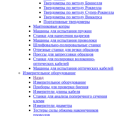
Твердомеры по методу Бринелля
Твердомеры по методу Роквелла
Твердомеры по методу Супер-Роквелла
Твердомеры по методу Виккерса
Портативные твердомеры
Маятниковые копры
Машины для испытания пружин
Станки для нанесения надрезов
Машины для испытания проволоки
Шлифовально-полировальные станки
Отрезные станки для резки образцов
Прессы для запрессовки образцов
Станки для полировки волоконно-
оптических кабелей
Машины для испытания оптических кабелей
Измерительное оборудование
Назад
Измерительное оборудование
Приборы для проверки биения
Измерители длины кабеля
Станки для анализа поперечного сечения
клемм
Измерители диаметра
Тестеры силы обжима наконечников
проводов