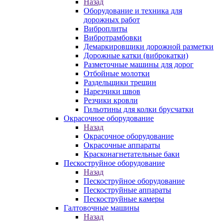
Назад
Оборудование и техника для
дорожных работ
Виброплиты
Вибротрамбовки
Демаркировщики дорожной разметки
Дорожные катки (виброкатки)
Разметочные машины для дорог
Отбойные молотки
Раздельщики трещин
Нарезчики швов
Резчики кровли
Гильотины для колки брусчатки
Окрасочное оборудование
Назад
Окрасочное оборудование
Окрасочные аппараты
Красконагнетательные баки
Пескоструйное оборудование
Назад
Пескоструйное оборудование
Пескоструйные аппараты
Пескоструйные камеры
Галтовочные машины
Назад