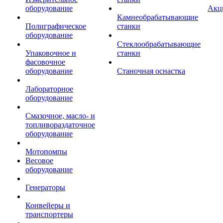
оборудование
Акц
Камнеобрабатывающие
Полиграфическое
станки
оборудование
Стеклообрабатывающие
Упаковочное и
станки
фасовочное
оборудование
Станочная оснастка
Лабораторное
оборудование
Смазочное, масло- и
топливораздаточное
оборудование
Мотопомпы
Весовое
оборудование
Генераторы
Конвейеры и
транспортеры