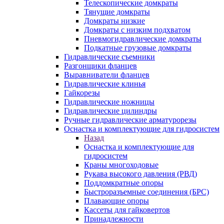
Телескопические домкраты
Тянущие домкраты
Домкраты низкие
Домкраты с низким подхватом
Пневмогидравлические домкраты
Подкатные грузовые домкраты
Гидравлические съемники
Разгонщики фланцев
Выравниватели фланцев
Гидравлические клинья
Гайкорезы
Гидравлические ножницы
Гидравлические цилиндры
Ручные гидравлические арматурорезы
Оснастка и комплектующие для гидросистем
Назад
Оснастка и комплектующие для
гидросистем
Краны многоходовые
Рукава высокого давления (РВД)
Поддомкратные опоры
Быстроразъемные соединения (БРС)
Плавающие опоры
Кассеты для гайковертов
Принадлежности