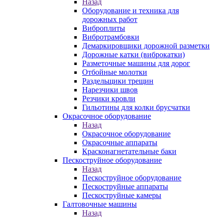
Назад
Оборудование и техника для
дорожных работ
Виброплиты
Вибротрамбовки
Демаркировщики дорожной разметки
Дорожные катки (виброкатки)
Разметочные машины для дорог
Отбойные молотки
Раздельщики трещин
Нарезчики швов
Резчики кровли
Гильотины для колки брусчатки
Окрасочное оборудование
Назад
Окрасочное оборудование
Окрасочные аппараты
Красконагнетательные баки
Пескоструйное оборудование
Назад
Пескоструйное оборудование
Пескоструйные аппараты
Пескоструйные камеры
Галтовочные машины
Назад