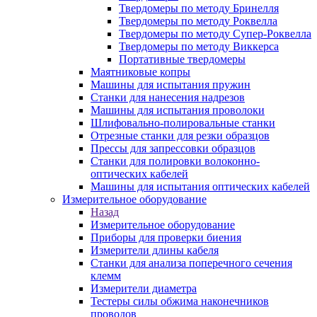
Твердомеры по методу Бринелля
Твердомеры по методу Роквелла
Твердомеры по методу Супер-Роквелла
Твердомеры по методу Виккерса
Портативные твердомеры
Маятниковые копры
Машины для испытания пружин
Станки для нанесения надрезов
Машины для испытания проволоки
Шлифовально-полировальные станки
Отрезные станки для резки образцов
Прессы для запрессовки образцов
Станки для полировки волоконно-
оптических кабелей
Машины для испытания оптических кабелей
Измерительное оборудование
Назад
Измерительное оборудование
Приборы для проверки биения
Измерители длины кабеля
Станки для анализа поперечного сечения
клемм
Измерители диаметра
Тестеры силы обжима наконечников
проводов