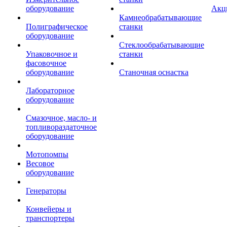
оборудование
Акц
Камнеобрабатывающие
Полиграфическое
станки
оборудование
Стеклообрабатывающие
Упаковочное и
станки
фасовочное
оборудование
Станочная оснастка
Лабораторное
оборудование
Смазочное, масло- и
топливораздаточное
оборудование
Мотопомпы
Весовое
оборудование
Генераторы
Конвейеры и
транспортеры