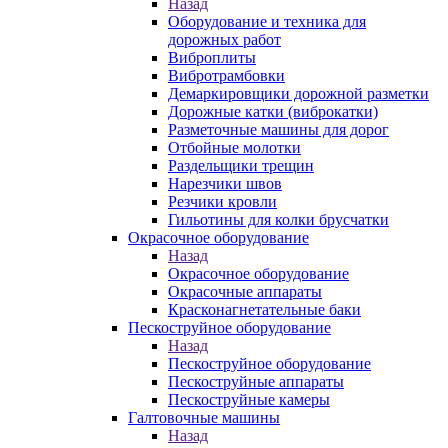
Назад
Оборудование и техника для
дорожных работ
Виброплиты
Вибротрамбовки
Демаркировщики дорожной разметки
Дорожные катки (виброкатки)
Разметочные машины для дорог
Отбойные молотки
Раздельщики трещин
Нарезчики швов
Резчики кровли
Гильотины для колки брусчатки
Окрасочное оборудование
Назад
Окрасочное оборудование
Окрасочные аппараты
Красконагнетательные баки
Пескоструйное оборудование
Назад
Пескоструйное оборудование
Пескоструйные аппараты
Пескоструйные камеры
Галтовочные машины
Назад