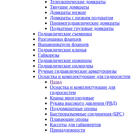
Телескопические домкраты
Тянущие домкраты
Домкраты низкие
Домкраты с низким подхватом
Пневмогидравлические домкраты
Подкатные грузовые домкраты
Гидравлические съемники
Разгонщики фланцев
Выравниватели фланцев
Гидравлические клинья
Гайкорезы
Гидравлические ножницы
Гидравлические цилиндры
Ручные гидравлические арматурорезы
Оснастка и комплектующие для гидросистем
Назад
Оснастка и комплектующие для
гидросистем
Краны многоходовые
Рукава высокого давления (РВД)
Поддомкратные опоры
Быстроразъемные соединения (БРС)
Плавающие опоры
Кассеты для гайковертов
Принадлежности