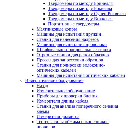
Твердомеры по методу Бринелля
Твердомеры по методу Роквелла
Твердомеры по методу Супер-Роквелла
Твердомеры по методу Виккерса
Портативные твердомеры
Маятниковые копры
Машины для испытания пружин
Станки для нанесения надрезов
Машины для испытания проволоки
Шлифовально-полировальные станки
Отрезные станки для резки образцов
Прессы для запрессовки образцов
Станки для полировки волоконно-
оптических кабелей
Машины для испытания оптических кабелей
Измерительное оборудование
Назад
Измерительное оборудование
Приборы для проверки биения
Измерители длины кабеля
Станки для анализа поперечного сечения
клемм
Измерители диаметра
Тестеры силы обжима наконечников
проводов