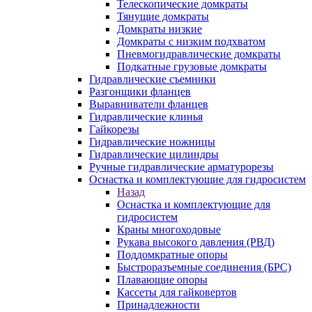
Телескопические домкраты
Тянущие домкраты
Домкраты низкие
Домкраты с низким подхватом
Пневмогидравлические домкраты
Подкатные грузовые домкраты
Гидравлические съемники
Разгонщики фланцев
Выравниватели фланцев
Гидравлические клинья
Гайкорезы
Гидравлические ножницы
Гидравлические цилиндры
Ручные гидравлические арматурорезы
Оснастка и комплектующие для гидросистем
Назад
Оснастка и комплектующие для
гидросистем
Краны многоходовые
Рукава высокого давления (РВД)
Поддомкратные опоры
Быстроразъемные соединения (БРС)
Плавающие опоры
Кассеты для гайковертов
Принадлежности