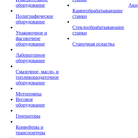
оборудование
Акц
Камнеобрабатывающие
Полиграфическое
станки
оборудование
Стеклообрабатывающие
Упаковочное и
станки
фасовочное
оборудование
Станочная оснастка
Лабораторное
оборудование
Смазочное, масло- и
топливораздаточное
оборудование
Мотопомпы
Весовое
оборудование
Генераторы
Конвейеры и
транспортеры