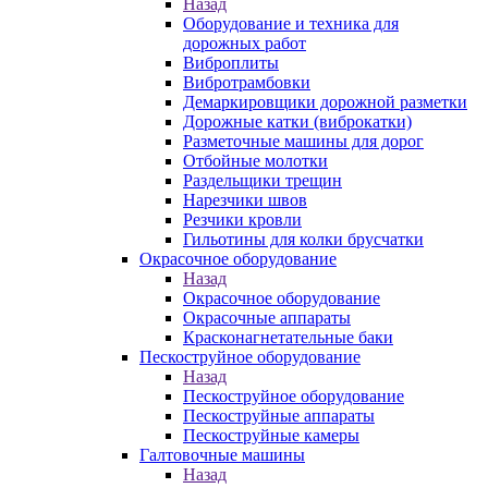
Назад
Оборудование и техника для
дорожных работ
Виброплиты
Вибротрамбовки
Демаркировщики дорожной разметки
Дорожные катки (виброкатки)
Разметочные машины для дорог
Отбойные молотки
Раздельщики трещин
Нарезчики швов
Резчики кровли
Гильотины для колки брусчатки
Окрасочное оборудование
Назад
Окрасочное оборудование
Окрасочные аппараты
Красконагнетательные баки
Пескоструйное оборудование
Назад
Пескоструйное оборудование
Пескоструйные аппараты
Пескоструйные камеры
Галтовочные машины
Назад