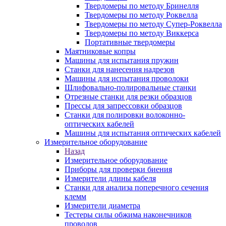
Твердомеры по методу Бринелля
Твердомеры по методу Роквелла
Твердомеры по методу Супер-Роквелла
Твердомеры по методу Виккерса
Портативные твердомеры
Маятниковые копры
Машины для испытания пружин
Станки для нанесения надрезов
Машины для испытания проволоки
Шлифовально-полировальные станки
Отрезные станки для резки образцов
Прессы для запрессовки образцов
Станки для полировки волоконно-
оптических кабелей
Машины для испытания оптических кабелей
Измерительное оборудование
Назад
Измерительное оборудование
Приборы для проверки биения
Измерители длины кабеля
Станки для анализа поперечного сечения
клемм
Измерители диаметра
Тестеры силы обжима наконечников
проводов