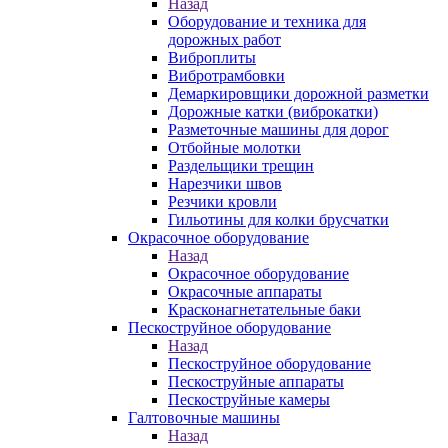
Назад
Оборудование и техника для
дорожных работ
Виброплиты
Вибротрамбовки
Демаркировщики дорожной разметки
Дорожные катки (виброкатки)
Разметочные машины для дорог
Отбойные молотки
Раздельщики трещин
Нарезчики швов
Резчики кровли
Гильотины для колки брусчатки
Окрасочное оборудование
Назад
Окрасочное оборудование
Окрасочные аппараты
Красконагнетательные баки
Пескоструйное оборудование
Назад
Пескоструйное оборудование
Пескоструйные аппараты
Пескоструйные камеры
Галтовочные машины
Назад