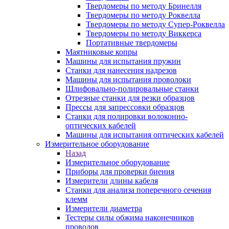
Твердомеры по методу Бринелля
Твердомеры по методу Роквелла
Твердомеры по методу Супер-Роквелла
Твердомеры по методу Виккерса
Портативные твердомеры
Маятниковые копры
Машины для испытания пружин
Станки для нанесения надрезов
Машины для испытания проволоки
Шлифовально-полировальные станки
Отрезные станки для резки образцов
Прессы для запрессовки образцов
Станки для полировки волоконно-
оптических кабелей
Машины для испытания оптических кабелей
Измерительное оборудование
Назад
Измерительное оборудование
Приборы для проверки биения
Измерители длины кабеля
Станки для анализа поперечного сечения
клемм
Измерители диаметра
Тестеры силы обжима наконечников
проводов