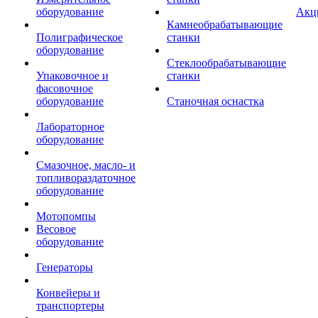
оборудование
Акц
Камнеобрабатывающие
Полиграфическое
станки
оборудование
Стеклообрабатывающие
Упаковочное и
станки
фасовочное
оборудование
Станочная оснастка
Лабораторное
оборудование
Смазочное, масло- и
топливораздаточное
оборудование
Мотопомпы
Весовое
оборудование
Генераторы
Конвейеры и
транспортеры