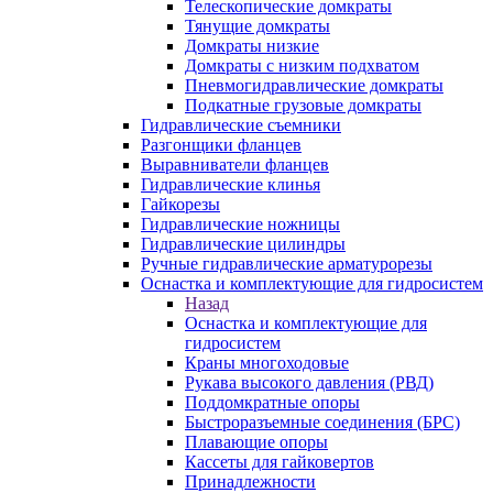
Телескопические домкраты
Тянущие домкраты
Домкраты низкие
Домкраты с низким подхватом
Пневмогидравлические домкраты
Подкатные грузовые домкраты
Гидравлические съемники
Разгонщики фланцев
Выравниватели фланцев
Гидравлические клинья
Гайкорезы
Гидравлические ножницы
Гидравлические цилиндры
Ручные гидравлические арматурорезы
Оснастка и комплектующие для гидросистем
Назад
Оснастка и комплектующие для
гидросистем
Краны многоходовые
Рукава высокого давления (РВД)
Поддомкратные опоры
Быстроразъемные соединения (БРС)
Плавающие опоры
Кассеты для гайковертов
Принадлежности