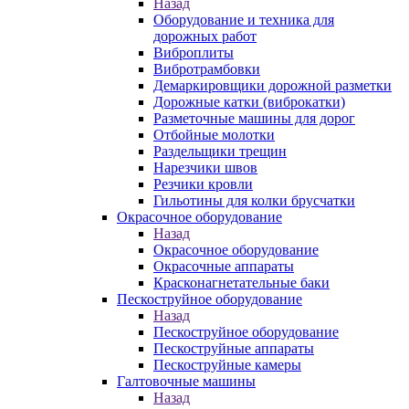
Назад
Оборудование и техника для
дорожных работ
Виброплиты
Вибротрамбовки
Демаркировщики дорожной разметки
Дорожные катки (виброкатки)
Разметочные машины для дорог
Отбойные молотки
Раздельщики трещин
Нарезчики швов
Резчики кровли
Гильотины для колки брусчатки
Окрасочное оборудование
Назад
Окрасочное оборудование
Окрасочные аппараты
Красконагнетательные баки
Пескоструйное оборудование
Назад
Пескоструйное оборудование
Пескоструйные аппараты
Пескоструйные камеры
Галтовочные машины
Назад