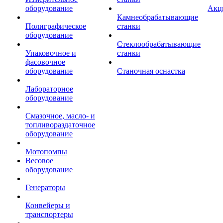
оборудование
Акц
Камнеобрабатывающие
Полиграфическое
станки
оборудование
Стеклообрабатывающие
Упаковочное и
станки
фасовочное
оборудование
Станочная оснастка
Лабораторное
оборудование
Смазочное, масло- и
топливораздаточное
оборудование
Мотопомпы
Весовое
оборудование
Генераторы
Конвейеры и
транспортеры