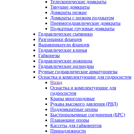
Телескопические домкраты
Тянущие домкраты
Домкраты низкие
Домкраты с низким подхватом
Пневмогидравлические домкраты
Подкатные грузовые домкраты
Гидравлические съемники
Разгонщики фланцев
Выравниватели фланцев
Гидравлические клинья
Гайкорезы
Гидравлические ножницы
Гидравлические цилиндры
Ручные гидравлические арматурорезы
Оснастка и комплектующие для гидросистем
Назад
Оснастка и комплектующие для
гидросистем
Краны многоходовые
Рукава высокого давления (РВД)
Поддомкратные опоры
Быстроразъемные соединения (БРС)
Плавающие опоры
Кассеты для гайковертов
Принадлежности