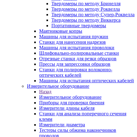
Твердомеры по методу Бринелля
Твердомеры по методу Роквелла
Твердомеры по методу Супер-Роквелла
Твердомеры по методу Виккерса
Портативные твердомеры
Маятниковые копры
Машины для испытания пружин
Станки для нанесения надрезов
Машины для испытания проволоки
Шлифовально-полировальные станки
Отрезные станки для резки образцов
Прессы для запрессовки образцов
Станки для полировки волоконно-
оптических кабелей
Машины для испытания оптических кабелей
Измерительное оборудование
Назад
Измерительное оборудование
Приборы для проверки биения
Измерители длины кабеля
Станки для анализа поперечного сечения
клемм
Измерители диаметра
Тестеры силы обжима наконечников
проводов