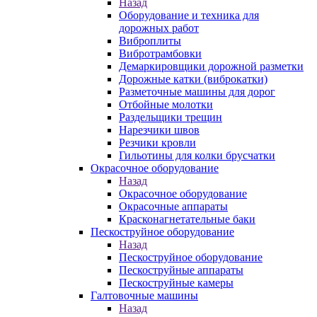
Назад
Оборудование и техника для
дорожных работ
Виброплиты
Вибротрамбовки
Демаркировщики дорожной разметки
Дорожные катки (виброкатки)
Разметочные машины для дорог
Отбойные молотки
Раздельщики трещин
Нарезчики швов
Резчики кровли
Гильотины для колки брусчатки
Окрасочное оборудование
Назад
Окрасочное оборудование
Окрасочные аппараты
Красконагнетательные баки
Пескоструйное оборудование
Назад
Пескоструйное оборудование
Пескоструйные аппараты
Пескоструйные камеры
Галтовочные машины
Назад