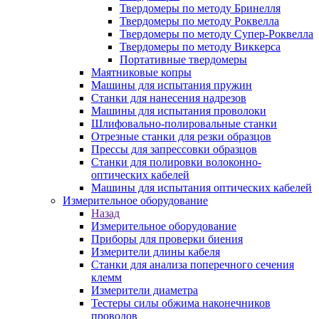
Твердомеры по методу Бринелля
Твердомеры по методу Роквелла
Твердомеры по методу Супер-Роквелла
Твердомеры по методу Виккерса
Портативные твердомеры
Маятниковые копры
Машины для испытания пружин
Станки для нанесения надрезов
Машины для испытания проволоки
Шлифовально-полировальные станки
Отрезные станки для резки образцов
Прессы для запрессовки образцов
Станки для полировки волоконно-
оптических кабелей
Машины для испытания оптических кабелей
Измерительное оборудование
Назад
Измерительное оборудование
Приборы для проверки биения
Измерители длины кабеля
Станки для анализа поперечного сечения
клемм
Измерители диаметра
Тестеры силы обжима наконечников
проводов