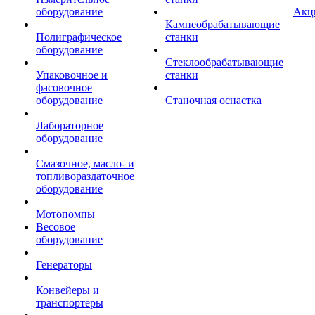
оборудование
Акц
Камнеобрабатывающие
Полиграфическое
станки
оборудование
Стеклообрабатывающие
Упаковочное и
станки
фасовочное
оборудование
Станочная оснастка
Лабораторное
оборудование
Смазочное, масло- и
топливораздаточное
оборудование
Мотопомпы
Весовое
оборудование
Генераторы
Конвейеры и
транспортеры