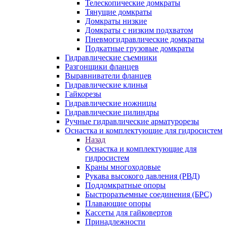
Телескопические домкраты
Тянущие домкраты
Домкраты низкие
Домкраты с низким подхватом
Пневмогидравлические домкраты
Подкатные грузовые домкраты
Гидравлические съемники
Разгонщики фланцев
Выравниватели фланцев
Гидравлические клинья
Гайкорезы
Гидравлические ножницы
Гидравлические цилиндры
Ручные гидравлические арматурорезы
Оснастка и комплектующие для гидросистем
Назад
Оснастка и комплектующие для
гидросистем
Краны многоходовые
Рукава высокого давления (РВД)
Поддомкратные опоры
Быстроразъемные соединения (БРС)
Плавающие опоры
Кассеты для гайковертов
Принадлежности