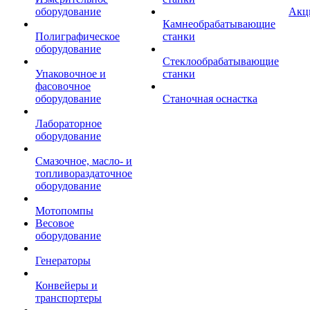
оборудование
Акц
Камнеобрабатывающие
Полиграфическое
станки
оборудование
Стеклообрабатывающие
Упаковочное и
станки
фасовочное
оборудование
Станочная оснастка
Лабораторное
оборудование
Смазочное, масло- и
топливораздаточное
оборудование
Мотопомпы
Весовое
оборудование
Генераторы
Конвейеры и
транспортеры