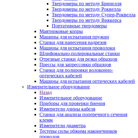
Твердомеры по методу Бринелля
Твердомеры по методу Роквелла
Твердомеры по методу Супер-Роквелла
Твердомеры по методу Виккерса
Портативные твердомеры
Маятниковые копры
Машины для испытания пружин
Станки для нанесения надрезов
Машины для испытания проволоки
Шлифовально-полировальные станки
Отрезные станки для резки образцов
Прессы для запрессовки образцов
Станки для полировки волоконно-
оптических кабелей
Машины для испытания оптических кабелей
Измерительное оборудование
Назад
Измерительное оборудование
Приборы для проверки биения
Измерители длины кабеля
Станки для анализа поперечного сечения
клемм
Измерители диаметра
Тестеры силы обжима наконечников
проводов