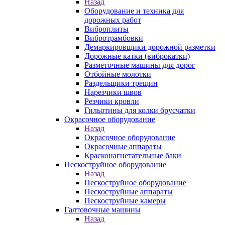
Назад
Оборудование и техника для
дорожных работ
Виброплиты
Вибротрамбовки
Демаркировщики дорожной разметки
Дорожные катки (виброкатки)
Разметочные машины для дорог
Отбойные молотки
Раздельщики трещин
Нарезчики швов
Резчики кровли
Гильотины для колки брусчатки
Окрасочное оборудование
Назад
Окрасочное оборудование
Окрасочные аппараты
Красконагнетательные баки
Пескоструйное оборудование
Назад
Пескоструйное оборудование
Пескоструйные аппараты
Пескоструйные камеры
Галтовочные машины
Назад