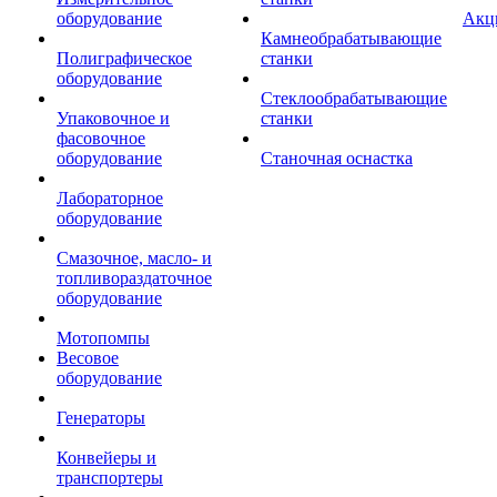
оборудование
Акц
Камнеобрабатывающие
Полиграфическое
станки
оборудование
Стеклообрабатывающие
Упаковочное и
станки
фасовочное
оборудование
Станочная оснастка
Лабораторное
оборудование
Смазочное, масло- и
топливораздаточное
оборудование
Мотопомпы
Весовое
оборудование
Генераторы
Конвейеры и
транспортеры