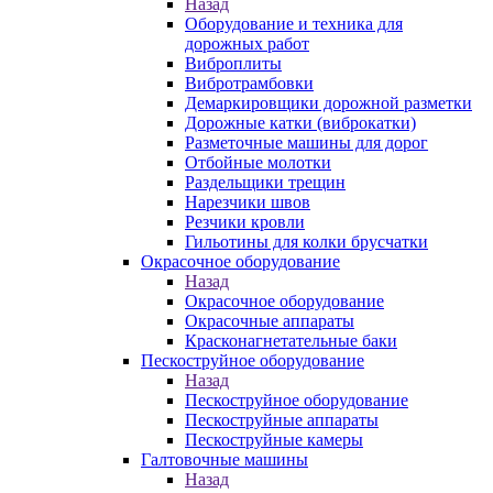
Назад
Оборудование и техника для
дорожных работ
Виброплиты
Вибротрамбовки
Демаркировщики дорожной разметки
Дорожные катки (виброкатки)
Разметочные машины для дорог
Отбойные молотки
Раздельщики трещин
Нарезчики швов
Резчики кровли
Гильотины для колки брусчатки
Окрасочное оборудование
Назад
Окрасочное оборудование
Окрасочные аппараты
Красконагнетательные баки
Пескоструйное оборудование
Назад
Пескоструйное оборудование
Пескоструйные аппараты
Пескоструйные камеры
Галтовочные машины
Назад