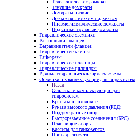
Телескопические домкраты
Тянущие домкраты
Домкраты низкие
Домкраты с низким подхватом
Пневмогидравлические домкраты
Подкатные грузовые домкраты
Гидравлические съемники
Разгонщики фланцев
Выравниватели фланцев
Гидравлические клинья
Гайкорезы
Гидравлические ножницы
Гидравлические цилиндры
Ручные гидравлические арматурорезы
Оснастка и комплектующие для гидросистем
Назад
Оснастка и комплектующие для
гидросистем
Краны многоходовые
Рукава высокого давления (РВД)
Поддомкратные опоры
Быстроразъемные соединения (БРС)
Плавающие опоры
Кассеты для гайковертов
Принадлежности