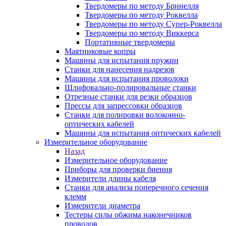
Твердомеры по методу Бринелля
Твердомеры по методу Роквелла
Твердомеры по методу Супер-Роквелла
Твердомеры по методу Виккерса
Портативные твердомеры
Маятниковые копры
Машины для испытания пружин
Станки для нанесения надрезов
Машины для испытания проволоки
Шлифовально-полировальные станки
Отрезные станки для резки образцов
Прессы для запрессовки образцов
Станки для полировки волоконно-
оптических кабелей
Машины для испытания оптических кабелей
Измерительное оборудование
Назад
Измерительное оборудование
Приборы для проверки биения
Измерители длины кабеля
Станки для анализа поперечного сечения
клемм
Измерители диаметра
Тестеры силы обжима наконечников
проводов