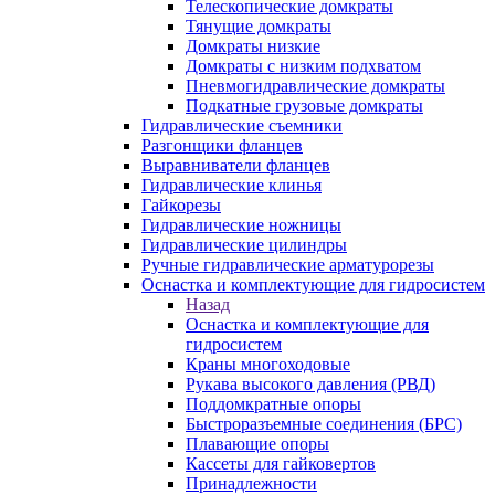
Телескопические домкраты
Тянущие домкраты
Домкраты низкие
Домкраты с низким подхватом
Пневмогидравлические домкраты
Подкатные грузовые домкраты
Гидравлические съемники
Разгонщики фланцев
Выравниватели фланцев
Гидравлические клинья
Гайкорезы
Гидравлические ножницы
Гидравлические цилиндры
Ручные гидравлические арматурорезы
Оснастка и комплектующие для гидросистем
Назад
Оснастка и комплектующие для
гидросистем
Краны многоходовые
Рукава высокого давления (РВД)
Поддомкратные опоры
Быстроразъемные соединения (БРС)
Плавающие опоры
Кассеты для гайковертов
Принадлежности