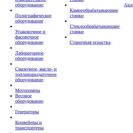
оборудование
Акц
Камнеобрабатывающие
Полиграфическое
станки
оборудование
Стеклообрабатывающие
Упаковочное и
станки
фасовочное
оборудование
Станочная оснастка
Лабораторное
оборудование
Смазочное, масло- и
топливораздаточное
оборудование
Мотопомпы
Весовое
оборудование
Генераторы
Конвейеры и
транспортеры