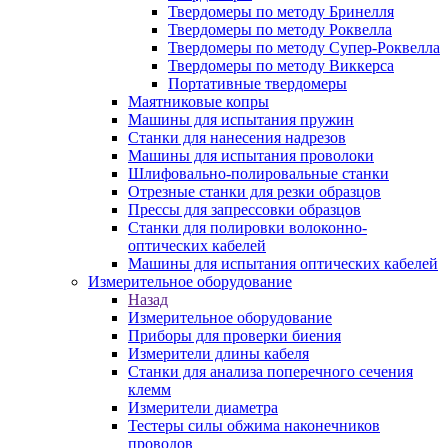
Твердомеры по методу Бринелля
Твердомеры по методу Роквелла
Твердомеры по методу Супер-Роквелла
Твердомеры по методу Виккерса
Портативные твердомеры
Маятниковые копры
Машины для испытания пружин
Станки для нанесения надрезов
Машины для испытания проволоки
Шлифовально-полировальные станки
Отрезные станки для резки образцов
Прессы для запрессовки образцов
Станки для полировки волоконно-
оптических кабелей
Машины для испытания оптических кабелей
Измерительное оборудование
Назад
Измерительное оборудование
Приборы для проверки биения
Измерители длины кабеля
Станки для анализа поперечного сечения
клемм
Измерители диаметра
Тестеры силы обжима наконечников
проводов