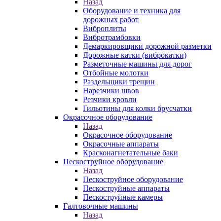
Назад
Оборудование и техника для
дорожных работ
Виброплиты
Вибротрамбовки
Демаркировщики дорожной разметки
Дорожные катки (виброкатки)
Разметочные машины для дорог
Отбойные молотки
Раздельщики трещин
Нарезчики швов
Резчики кровли
Гильотины для колки брусчатки
Окрасочное оборудование
Назад
Окрасочное оборудование
Окрасочные аппараты
Красконагнетательные баки
Пескоструйное оборудование
Назад
Пескоструйное оборудование
Пескоструйные аппараты
Пескоструйные камеры
Галтовочные машины
Назад