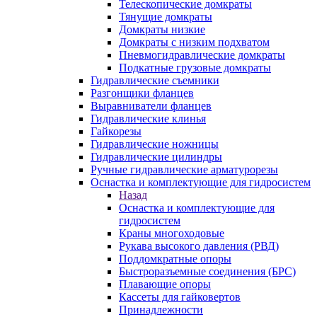
Телескопические домкраты
Тянущие домкраты
Домкраты низкие
Домкраты с низким подхватом
Пневмогидравлические домкраты
Подкатные грузовые домкраты
Гидравлические съемники
Разгонщики фланцев
Выравниватели фланцев
Гидравлические клинья
Гайкорезы
Гидравлические ножницы
Гидравлические цилиндры
Ручные гидравлические арматурорезы
Оснастка и комплектующие для гидросистем
Назад
Оснастка и комплектующие для
гидросистем
Краны многоходовые
Рукава высокого давления (РВД)
Поддомкратные опоры
Быстроразъемные соединения (БРС)
Плавающие опоры
Кассеты для гайковертов
Принадлежности