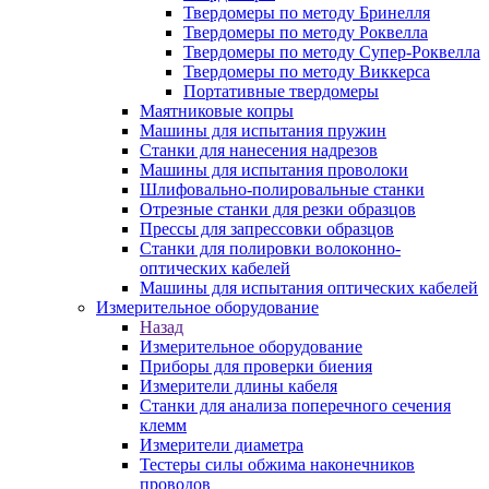
Твердомеры по методу Бринелля
Твердомеры по методу Роквелла
Твердомеры по методу Супер-Роквелла
Твердомеры по методу Виккерса
Портативные твердомеры
Маятниковые копры
Машины для испытания пружин
Станки для нанесения надрезов
Машины для испытания проволоки
Шлифовально-полировальные станки
Отрезные станки для резки образцов
Прессы для запрессовки образцов
Станки для полировки волоконно-
оптических кабелей
Машины для испытания оптических кабелей
Измерительное оборудование
Назад
Измерительное оборудование
Приборы для проверки биения
Измерители длины кабеля
Станки для анализа поперечного сечения
клемм
Измерители диаметра
Тестеры силы обжима наконечников
проводов