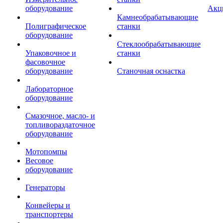
оборудование
Акц
Камнеобрабатывающие
Полиграфическое
станки
оборудование
Стеклообрабатывающие
Упаковочное и
станки
фасовочное
оборудование
Станочная оснастка
Лабораторное
оборудование
Смазочное, масло- и
топливораздаточное
оборудование
Мотопомпы
Весовое
оборудование
Генераторы
Конвейеры и
транспортеры