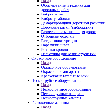
Назад
Оборудование и техника для
дорожных работ
Виброплиты
Вибротрамбовки
Демаркировщики дорожной разметки
Дорожные катки (виброкатки)
Разметочные машины для дорог
Отбойные молотки
Раздельщики трещин
Нарезчики швов
Резчики кровли
Гильотины для колки брусчатки
Окрасочное оборудование
Назад
Окрасочное оборудование
Окрасочные аппараты
Красконагнетательные баки
Пескоструйное оборудование
Назад
Пескоструйное оборудование
Пескоструйные аппараты
Пескоструйные камеры
Галтовочные машины
Назад