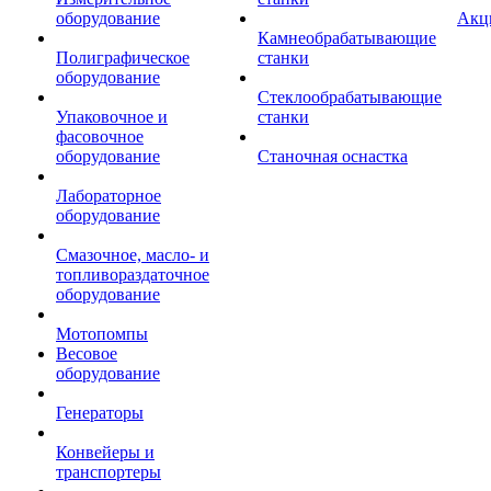
оборудование
Акц
Камнеобрабатывающие
Полиграфическое
станки
оборудование
Стеклообрабатывающие
Упаковочное и
станки
фасовочное
оборудование
Станочная оснастка
Лабораторное
оборудование
Смазочное, масло- и
топливораздаточное
оборудование
Мотопомпы
Весовое
оборудование
Генераторы
Конвейеры и
транспортеры