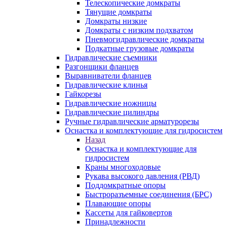
Телескопические домкраты
Тянущие домкраты
Домкраты низкие
Домкраты с низким подхватом
Пневмогидравлические домкраты
Подкатные грузовые домкраты
Гидравлические съемники
Разгонщики фланцев
Выравниватели фланцев
Гидравлические клинья
Гайкорезы
Гидравлические ножницы
Гидравлические цилиндры
Ручные гидравлические арматурорезы
Оснастка и комплектующие для гидросистем
Назад
Оснастка и комплектующие для
гидросистем
Краны многоходовые
Рукава высокого давления (РВД)
Поддомкратные опоры
Быстроразъемные соединения (БРС)
Плавающие опоры
Кассеты для гайковертов
Принадлежности