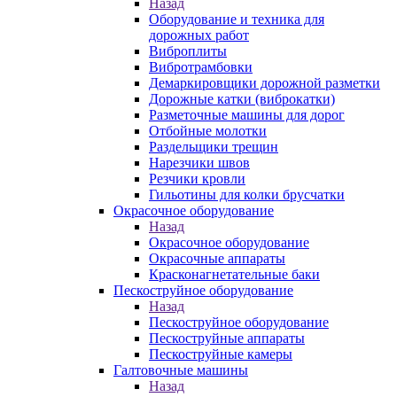
Назад
Оборудование и техника для
дорожных работ
Виброплиты
Вибротрамбовки
Демаркировщики дорожной разметки
Дорожные катки (виброкатки)
Разметочные машины для дорог
Отбойные молотки
Раздельщики трещин
Нарезчики швов
Резчики кровли
Гильотины для колки брусчатки
Окрасочное оборудование
Назад
Окрасочное оборудование
Окрасочные аппараты
Красконагнетательные баки
Пескоструйное оборудование
Назад
Пескоструйное оборудование
Пескоструйные аппараты
Пескоструйные камеры
Галтовочные машины
Назад