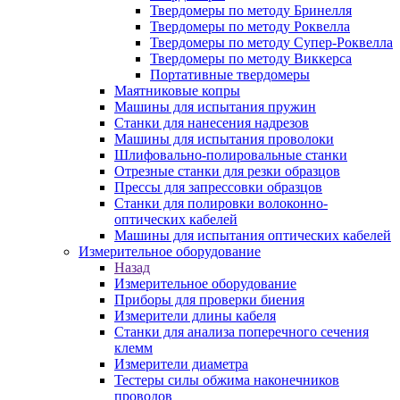
Твердомеры по методу Бринелля
Твердомеры по методу Роквелла
Твердомеры по методу Супер-Роквелла
Твердомеры по методу Виккерса
Портативные твердомеры
Маятниковые копры
Машины для испытания пружин
Станки для нанесения надрезов
Машины для испытания проволоки
Шлифовально-полировальные станки
Отрезные станки для резки образцов
Прессы для запрессовки образцов
Станки для полировки волоконно-
оптических кабелей
Машины для испытания оптических кабелей
Измерительное оборудование
Назад
Измерительное оборудование
Приборы для проверки биения
Измерители длины кабеля
Станки для анализа поперечного сечения
клемм
Измерители диаметра
Тестеры силы обжима наконечников
проводов