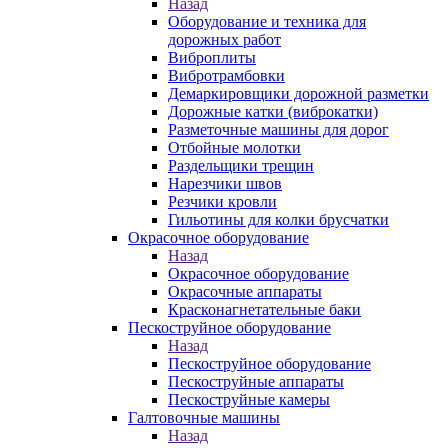
Назад
Оборудование и техника для
дорожных работ
Виброплиты
Вибротрамбовки
Демаркировщики дорожной разметки
Дорожные катки (виброкатки)
Разметочные машины для дорог
Отбойные молотки
Раздельщики трещин
Нарезчики швов
Резчики кровли
Гильотины для колки брусчатки
Окрасочное оборудование
Назад
Окрасочное оборудование
Окрасочные аппараты
Красконагнетательные баки
Пескоструйное оборудование
Назад
Пескоструйное оборудование
Пескоструйные аппараты
Пескоструйные камеры
Галтовочные машины
Назад