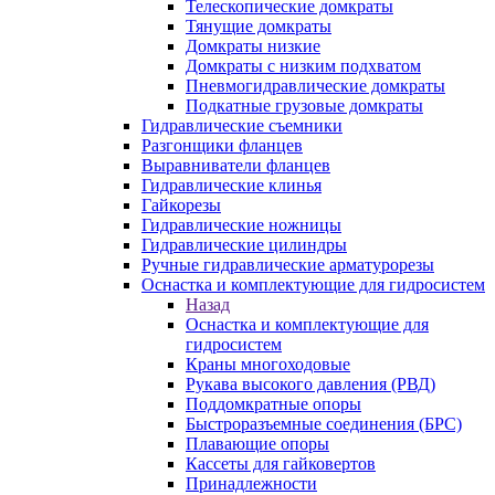
Телескопические домкраты
Тянущие домкраты
Домкраты низкие
Домкраты с низким подхватом
Пневмогидравлические домкраты
Подкатные грузовые домкраты
Гидравлические съемники
Разгонщики фланцев
Выравниватели фланцев
Гидравлические клинья
Гайкорезы
Гидравлические ножницы
Гидравлические цилиндры
Ручные гидравлические арматурорезы
Оснастка и комплектующие для гидросистем
Назад
Оснастка и комплектующие для
гидросистем
Краны многоходовые
Рукава высокого давления (РВД)
Поддомкратные опоры
Быстроразъемные соединения (БРС)
Плавающие опоры
Кассеты для гайковертов
Принадлежности