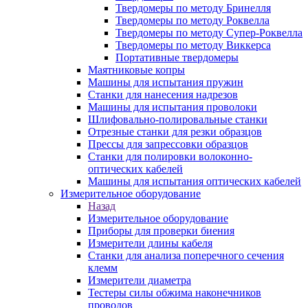
Твердомеры по методу Бринелля
Твердомеры по методу Роквелла
Твердомеры по методу Супер-Роквелла
Твердомеры по методу Виккерса
Портативные твердомеры
Маятниковые копры
Машины для испытания пружин
Станки для нанесения надрезов
Машины для испытания проволоки
Шлифовально-полировальные станки
Отрезные станки для резки образцов
Прессы для запрессовки образцов
Станки для полировки волоконно-
оптических кабелей
Машины для испытания оптических кабелей
Измерительное оборудование
Назад
Измерительное оборудование
Приборы для проверки биения
Измерители длины кабеля
Станки для анализа поперечного сечения
клемм
Измерители диаметра
Тестеры силы обжима наконечников
проводов