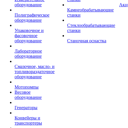
оборудование
Акц
Камнеобрабатывающие
Полиграфическое
станки
оборудование
Стеклообрабатывающие
Упаковочное и
станки
фасовочное
оборудование
Станочная оснастка
Лабораторное
оборудование
Смазочное, масло- и
топливораздаточное
оборудование
Мотопомпы
Весовое
оборудование
Генераторы
Конвейеры и
транспортеры