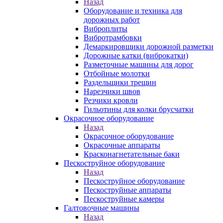
Назад
Оборудование и техника для
дорожных работ
Виброплиты
Вибротрамбовки
Демаркировщики дорожной разметки
Дорожные катки (виброкатки)
Разметочные машины для дорог
Отбойные молотки
Раздельщики трещин
Нарезчики швов
Резчики кровли
Гильотины для колки брусчатки
Окрасочное оборудование
Назад
Окрасочное оборудование
Окрасочные аппараты
Красконагнетательные баки
Пескоструйное оборудование
Назад
Пескоструйное оборудование
Пескоструйные аппараты
Пескоструйные камеры
Галтовочные машины
Назад