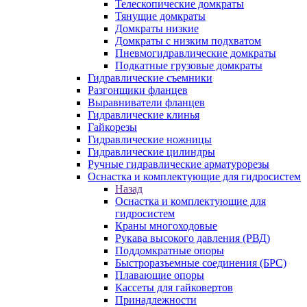
Телескопические домкраты
Тянущие домкраты
Домкраты низкие
Домкраты с низким подхватом
Пневмогидравлические домкраты
Подкатные грузовые домкраты
Гидравлические съемники
Разгонщики фланцев
Выравниватели фланцев
Гидравлические клинья
Гайкорезы
Гидравлические ножницы
Гидравлические цилиндры
Ручные гидравлические арматурорезы
Оснастка и комплектующие для гидросистем
Назад
Оснастка и комплектующие для
гидросистем
Краны многоходовые
Рукава высокого давления (РВД)
Поддомкратные опоры
Быстроразъемные соединения (БРС)
Плавающие опоры
Кассеты для гайковертов
Принадлежности