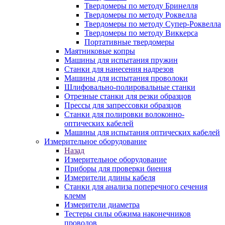
Твердомеры по методу Бринелля
Твердомеры по методу Роквелла
Твердомеры по методу Супер-Роквелла
Твердомеры по методу Виккерса
Портативные твердомеры
Маятниковые копры
Машины для испытания пружин
Станки для нанесения надрезов
Машины для испытания проволоки
Шлифовально-полировальные станки
Отрезные станки для резки образцов
Прессы для запрессовки образцов
Станки для полировки волоконно-
оптических кабелей
Машины для испытания оптических кабелей
Измерительное оборудование
Назад
Измерительное оборудование
Приборы для проверки биения
Измерители длины кабеля
Станки для анализа поперечного сечения
клемм
Измерители диаметра
Тестеры силы обжима наконечников
проводов