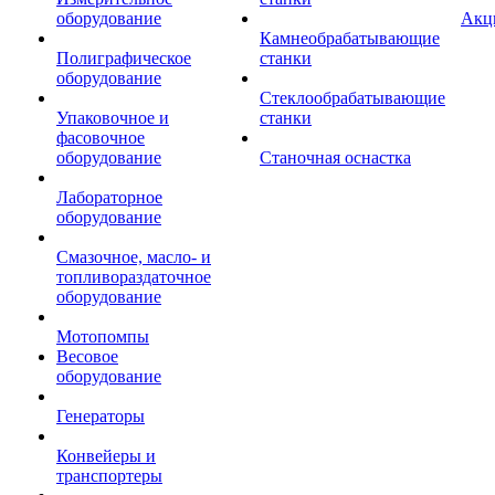
оборудование
Акц
Камнеобрабатывающие
Полиграфическое
станки
оборудование
Стеклообрабатывающие
Упаковочное и
станки
фасовочное
оборудование
Станочная оснастка
Лабораторное
оборудование
Смазочное, масло- и
топливораздаточное
оборудование
Мотопомпы
Весовое
оборудование
Генераторы
Конвейеры и
транспортеры