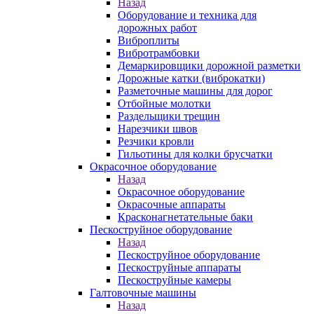
Назад
Оборудование и техника для
дорожных работ
Виброплиты
Вибротрамбовки
Демаркировщики дорожной разметки
Дорожные катки (виброкатки)
Разметочные машины для дорог
Отбойные молотки
Раздельщики трещин
Нарезчики швов
Резчики кровли
Гильотины для колки брусчатки
Окрасочное оборудование
Назад
Окрасочное оборудование
Окрасочные аппараты
Красконагнетательные баки
Пескоструйное оборудование
Назад
Пескоструйное оборудование
Пескоструйные аппараты
Пескоструйные камеры
Галтовочные машины
Назад