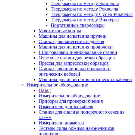
Твердомеры по методу Бринелля
Твердомеры по методу Роквелла
Твердомеры по методу Супер-Роквелла
Твердомеры по методу Виккерса
Портативные твердомеры
Маятниковые копры
Машины для испытания пружин
Станки для нанесения надрезов
Машины для испытания проволоки
Шлифовально-полировальные станки
Отрезные станки для резки образцов
Прессы для запрессовки образцов
Станки для полировки волоконно-
оптических кабелей
Машины для испытания оптических кабелей
Измерительное оборудование
Назад
Измерительное оборудование
Приборы для проверки биения
Измерители длины кабеля
Станки для анализа поперечного сечения
клемм
Измерители диаметра
Тестеры силы обжима наконечников
проводов