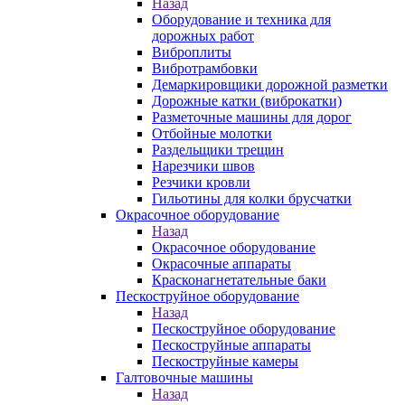
Назад
Оборудование и техника для
дорожных работ
Виброплиты
Вибротрамбовки
Демаркировщики дорожной разметки
Дорожные катки (виброкатки)
Разметочные машины для дорог
Отбойные молотки
Раздельщики трещин
Нарезчики швов
Резчики кровли
Гильотины для колки брусчатки
Окрасочное оборудование
Назад
Окрасочное оборудование
Окрасочные аппараты
Красконагнетательные баки
Пескоструйное оборудование
Назад
Пескоструйное оборудование
Пескоструйные аппараты
Пескоструйные камеры
Галтовочные машины
Назад