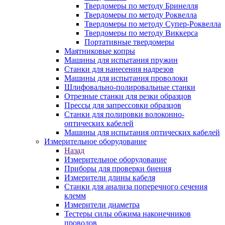
Твердомеры по методу Бринелля
Твердомеры по методу Роквелла
Твердомеры по методу Супер-Роквелла
Твердомеры по методу Виккерса
Портативные твердомеры
Маятниковые копры
Машины для испытания пружин
Станки для нанесения надрезов
Машины для испытания проволоки
Шлифовально-полировальные станки
Отрезные станки для резки образцов
Прессы для запрессовки образцов
Станки для полировки волоконно-
оптических кабелей
Машины для испытания оптических кабелей
Измерительное оборудование
Назад
Измерительное оборудование
Приборы для проверки биения
Измерители длины кабеля
Станки для анализа поперечного сечения
клемм
Измерители диаметра
Тестеры силы обжима наконечников
проводов