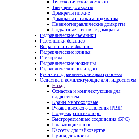
Телескопические домкраты
Тянущие домкраты
Домкраты низкие
Домкраты с низким подхватом
Пневмогидравлические домкраты
Подкатные грузовые домкраты
Гидравлические съемники
Разгонщики фланцев
Выравниватели фланцев
Гидравлические клинья
Гайкорезы
Гидравлические ножницы
Гидравлические цилиндры
Ручные гидравлические арматурорезы
Оснастка и комплектующие для гидросистем
Назад
Оснастка и комплектующие для
гидросистем
Краны многоходовые
Рукава высокого давления (РВД)
Поддомкратные опоры
Быстроразъемные соединения (БРС)
Плавающие опоры
Кассеты для гайковертов
Принадлежности