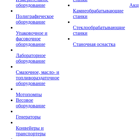
оборудование
Акц
Камнеобрабатывающие
Полиграфическое
станки
оборудование
Стеклообрабатывающие
Упаковочное и
станки
фасовочное
оборудование
Станочная оснастка
Лабораторное
оборудование
Смазочное, масло- и
топливораздаточное
оборудование
Мотопомпы
Весовое
оборудование
Генераторы
Конвейеры и
транспортеры