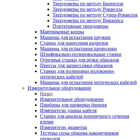
Твердомеры по методу Бринелля
Твердомеры по методу Роквелла
Твердомеры по методу Супер-Роквелла
Твердомеры по методу Виккерса
Портативные твердомеры
Маятниковые копры
Машины для испытания пружин
Станки для нанесения надрезов
Машины для испытания проволоки
Шлифовально-полировальные станки
Отрезные станки для резки образцов
Прессы для запрессовки образцов
Станки для полировки волоконно-
оптических кабелей
Машины для испытания оптических кабелей
Измерительное оборудование
Назад
Измерительное оборудование
Приборы для проверки биения
Измерители длины кабеля
Станки для анализа поперечного сечения
клемм
Измерители диаметра
Тестеры силы обжима наконечников
проводов