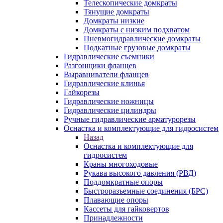
Телескопические домкраты
Тянущие домкраты
Домкраты низкие
Домкраты с низким подхватом
Пневмогидравлические домкраты
Подкатные грузовые домкраты
Гидравлические съемники
Разгонщики фланцев
Выравниватели фланцев
Гидравлические клинья
Гайкорезы
Гидравлические ножницы
Гидравлические цилиндры
Ручные гидравлические арматурорезы
Оснастка и комплектующие для гидросистем
Назад
Оснастка и комплектующие для
гидросистем
Краны многоходовые
Рукава высокого давления (РВД)
Поддомкратные опоры
Быстроразъемные соединения (БРС)
Плавающие опоры
Кассеты для гайковертов
Принадлежности