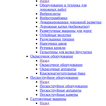
Назад
Оборудование и техника для
дорожных работ
Виброплиты
Вибротрамбовки
Демаркировщики дорожной разметки
Дорожные катки (виброкатки)
Разметочные машины для дорог
Отбойные молотки
Раздельщики трещин
Нарезчики швов
Резчики кровли
Гильотины для колки брусчатки
Окрасочное оборудование
Назад
Окрасочное оборудование
Окрасочные аппараты
Красконагнетательные баки
Пескоструйное оборудование
Назад
Пескоструйное оборудование
Пескоструйные аппараты
Пескоструйные камеры
Галтовочные машины
Назад