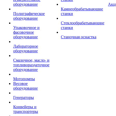
оборудование
Акц
Камнеобрабатывающие
Полиграфическое
станки
оборудование
Стеклообрабатывающие
Упаковочное и
станки
фасовочное
оборудование
Станочная оснастка
Лабораторное
оборудование
Смазочное, масло- и
топливораздаточное
оборудование
Мотопомпы
Весовое
оборудование
Генераторы
Конвейеры и
транспортеры