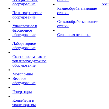
оборудование
Акц
Камнеобрабатывающие
Полиграфическое
станки
оборудование
Стеклообрабатывающие
Упаковочное и
станки
фасовочное
оборудование
Станочная оснастка
Лабораторное
оборудование
Смазочное, масло- и
топливораздаточное
оборудование
Мотопомпы
Весовое
оборудование
Генераторы
Конвейеры и
транспортеры