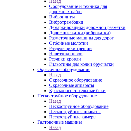
Назад
Оборудование и техника для
дорожных работ
Виброплиты
Вибротрамбовки
Демаркировщики дорожной разметки
Дорожные катки (виброкатки)
Разметочные машины для дорог
Отбойные молотки
Раздельщики трещин
Нарезчики швов
Резчики кровли
Гильотины для колки брусчатки
Окрасочное оборудование
Назад
Окрасочное оборудование
Окрасочные аппараты
Красконагнетательные баки
Пескоструйное оборудование
Назад
Пескоструйное оборудование
Пескоструйные аппараты
Пескоструйные камеры
Галтовочные машины
Назад