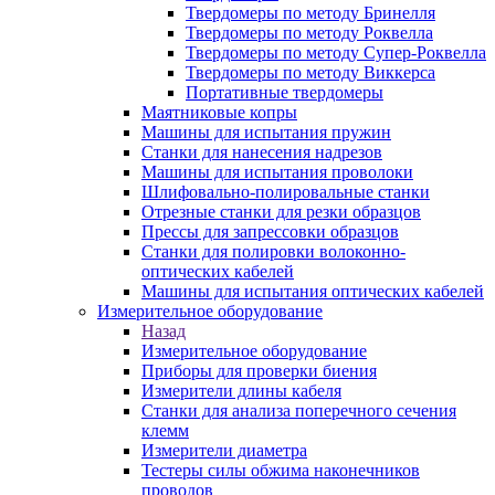
Твердомеры по методу Бринелля
Твердомеры по методу Роквелла
Твердомеры по методу Супер-Роквелла
Твердомеры по методу Виккерса
Портативные твердомеры
Маятниковые копры
Машины для испытания пружин
Станки для нанесения надрезов
Машины для испытания проволоки
Шлифовально-полировальные станки
Отрезные станки для резки образцов
Прессы для запрессовки образцов
Станки для полировки волоконно-
оптических кабелей
Машины для испытания оптических кабелей
Измерительное оборудование
Назад
Измерительное оборудование
Приборы для проверки биения
Измерители длины кабеля
Станки для анализа поперечного сечения
клемм
Измерители диаметра
Тестеры силы обжима наконечников
проводов