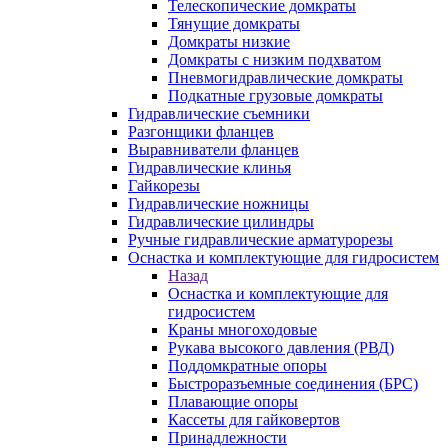
Телескопические домкраты
Тянущие домкраты
Домкраты низкие
Домкраты с низким подхватом
Пневмогидравлические домкраты
Подкатные грузовые домкраты
Гидравлические съемники
Разгонщики фланцев
Выравниватели фланцев
Гидравлические клинья
Гайкорезы
Гидравлические ножницы
Гидравлические цилиндры
Ручные гидравлические арматурорезы
Оснастка и комплектующие для гидросистем
Назад
Оснастка и комплектующие для
гидросистем
Краны многоходовые
Рукава высокого давления (РВД)
Поддомкратные опоры
Быстроразъемные соединения (БРС)
Плавающие опоры
Кассеты для гайковертов
Принадлежности