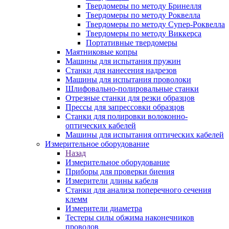
Твердомеры по методу Бринелля
Твердомеры по методу Роквелла
Твердомеры по методу Супер-Роквелла
Твердомеры по методу Виккерса
Портативные твердомеры
Маятниковые копры
Машины для испытания пружин
Станки для нанесения надрезов
Машины для испытания проволоки
Шлифовально-полировальные станки
Отрезные станки для резки образцов
Прессы для запрессовки образцов
Станки для полировки волоконно-
оптических кабелей
Машины для испытания оптических кабелей
Измерительное оборудование
Назад
Измерительное оборудование
Приборы для проверки биения
Измерители длины кабеля
Станки для анализа поперечного сечения
клемм
Измерители диаметра
Тестеры силы обжима наконечников
проводов