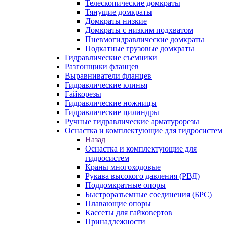
Телескопические домкраты
Тянущие домкраты
Домкраты низкие
Домкраты с низким подхватом
Пневмогидравлические домкраты
Подкатные грузовые домкраты
Гидравлические съемники
Разгонщики фланцев
Выравниватели фланцев
Гидравлические клинья
Гайкорезы
Гидравлические ножницы
Гидравлические цилиндры
Ручные гидравлические арматурорезы
Оснастка и комплектующие для гидросистем
Назад
Оснастка и комплектующие для
гидросистем
Краны многоходовые
Рукава высокого давления (РВД)
Поддомкратные опоры
Быстроразъемные соединения (БРС)
Плавающие опоры
Кассеты для гайковертов
Принадлежности