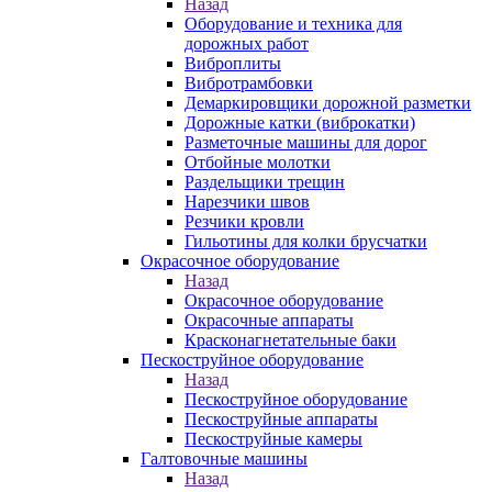
Назад
Оборудование и техника для
дорожных работ
Виброплиты
Вибротрамбовки
Демаркировщики дорожной разметки
Дорожные катки (виброкатки)
Разметочные машины для дорог
Отбойные молотки
Раздельщики трещин
Нарезчики швов
Резчики кровли
Гильотины для колки брусчатки
Окрасочное оборудование
Назад
Окрасочное оборудование
Окрасочные аппараты
Красконагнетательные баки
Пескоструйное оборудование
Назад
Пескоструйное оборудование
Пескоструйные аппараты
Пескоструйные камеры
Галтовочные машины
Назад