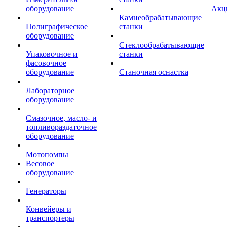
оборудование
Акц
Камнеобрабатывающие
Полиграфическое
станки
оборудование
Стеклообрабатывающие
Упаковочное и
станки
фасовочное
оборудование
Станочная оснастка
Лабораторное
оборудование
Смазочное, масло- и
топливораздаточное
оборудование
Мотопомпы
Весовое
оборудование
Генераторы
Конвейеры и
транспортеры