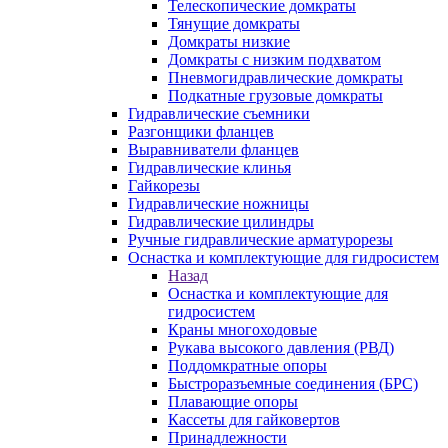
Телескопические домкраты
Тянущие домкраты
Домкраты низкие
Домкраты с низким подхватом
Пневмогидравлические домкраты
Подкатные грузовые домкраты
Гидравлические съемники
Разгонщики фланцев
Выравниватели фланцев
Гидравлические клинья
Гайкорезы
Гидравлические ножницы
Гидравлические цилиндры
Ручные гидравлические арматурорезы
Оснастка и комплектующие для гидросистем
Назад
Оснастка и комплектующие для
гидросистем
Краны многоходовые
Рукава высокого давления (РВД)
Поддомкратные опоры
Быстроразъемные соединения (БРС)
Плавающие опоры
Кассеты для гайковертов
Принадлежности