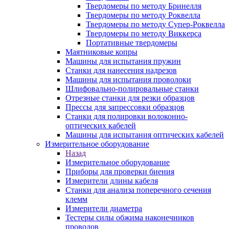
Твердомеры по методу Бринелля
Твердомеры по методу Роквелла
Твердомеры по методу Супер-Роквелла
Твердомеры по методу Виккерса
Портативные твердомеры
Маятниковые копры
Машины для испытания пружин
Станки для нанесения надрезов
Машины для испытания проволоки
Шлифовально-полировальные станки
Отрезные станки для резки образцов
Прессы для запрессовки образцов
Станки для полировки волоконно-
оптических кабелей
Машины для испытания оптических кабелей
Измерительное оборудование
Назад
Измерительное оборудование
Приборы для проверки биения
Измерители длины кабеля
Станки для анализа поперечного сечения
клемм
Измерители диаметра
Тестеры силы обжима наконечников
проводов