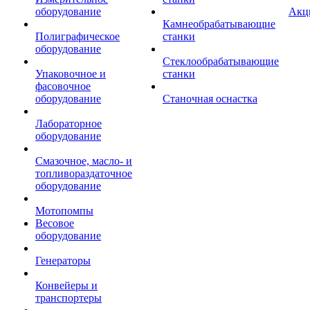
оборудование
Акц
Камнеобрабатывающие
Полиграфическое
станки
оборудование
Стеклообрабатывающие
Упаковочное и
станки
фасовочное
оборудование
Станочная оснастка
Лабораторное
оборудование
Смазочное, масло- и
топливораздаточное
оборудование
Мотопомпы
Весовое
оборудование
Генераторы
Конвейеры и
транспортеры