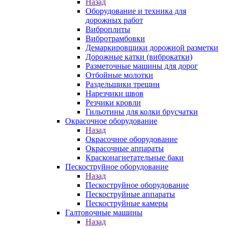
Назад
Оборудование и техника для
дорожных работ
Виброплиты
Вибротрамбовки
Демаркировщики дорожной разметки
Дорожные катки (виброкатки)
Разметочные машины для дорог
Отбойные молотки
Раздельщики трещин
Нарезчики швов
Резчики кровли
Гильотины для колки брусчатки
Окрасочное оборудование
Назад
Окрасочное оборудование
Окрасочные аппараты
Красконагнетательные баки
Пескоструйное оборудование
Назад
Пескоструйное оборудование
Пескоструйные аппараты
Пескоструйные камеры
Галтовочные машины
Назад