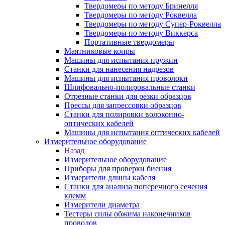
Твердомеры по методу Бринелля
Твердомеры по методу Роквелла
Твердомеры по методу Супер-Роквелла
Твердомеры по методу Виккерса
Портативные твердомеры
Маятниковые копры
Машины для испытания пружин
Станки для нанесения надрезов
Машины для испытания проволоки
Шлифовально-полировальные станки
Отрезные станки для резки образцов
Прессы для запрессовки образцов
Станки для полировки волоконно-
оптических кабелей
Машины для испытания оптических кабелей
Измерительное оборудование
Назад
Измерительное оборудование
Приборы для проверки биения
Измерители длины кабеля
Станки для анализа поперечного сечения
клемм
Измерители диаметра
Тестеры силы обжима наконечников
проводов