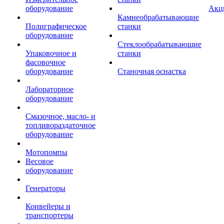
оборудование
Акц
Камнеобрабатывающие
Полиграфическое
станки
оборудование
Стеклообрабатывающие
Упаковочное и
станки
фасовочное
оборудование
Станочная оснастка
Лабораторное
оборудование
Смазочное, масло- и
топливораздаточное
оборудование
Мотопомпы
Весовое
оборудование
Генераторы
Конвейеры и
транспортеры