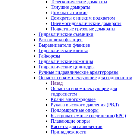
Телескопические домкраты
Тянущие домкраты
Домкраты низкие
Домкраты с низким подхватом
Пневмогидравлические домкраты
Подкатные грузовые домкраты
Гидравлические съемники
Разгонщики фланцев
Выравниватели фланцев
Гидравлические клинья
Гайкорезы
Гидравлические ножницы
Гидравлические цилиндры
Ручные гидравлические арматурорезы
Оснастка и комплектующие для гидросистем
Назад
Оснастка и комплектующие для
гидросистем
Краны многоходовые
Рукава высокого давления (РВД)
Поддомкратные опоры
Быстроразъемные соединения (БРС)
Плавающие опоры
Кассеты для гайковертов
Принадлежности