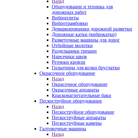
Назад
Оборудование и техника для
дорожных работ
Виброплиты
Вибротрамбовки
Демаркировщики дорожной разметки
Дорожные катки (виброкатки)
Разметочные машины для дорог
Отбойные молотки
Раздельщики трещин
Нарезчики швов
Резчики кровли
Гильотины для колки брусчатки
Окрасочное оборудование
Назад
Окрасочное оборудование
Окрасочные аппараты
Красконагнетательные баки
Пескоструйное оборудование
Назад
Пескоструйное оборудование
Пескоструйные аппараты
Пескоструйные камеры
Галтовочные машины
Назад