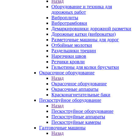
Назад
Оборудование и техника для
дорожных работ
Виброплиты
Вибротрамбовки
Демаркировщики дорожной разметки
Дорожные катки (виброкатки)
Разметочные машины для дорог
Отбойные молотки
Раздельщики трещин
Нарезчики швов
Резчики кровли
Гильотины для колки брусчатки
Окрасочное оборудование
Назад
Окрасочное оборудование
Окрасочные аппараты
Красконагнетательные баки
Пескоструйное оборудование
Назад
Пескоструйное оборудование
Пескоструйные аппараты
Пескоструйные камеры
Галтовочные машины
Назад