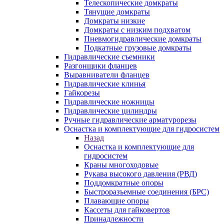
Телескопические домкраты
Тянущие домкраты
Домкраты низкие
Домкраты с низким подхватом
Пневмогидравлические домкраты
Подкатные грузовые домкраты
Гидравлические съемники
Разгонщики фланцев
Выравниватели фланцев
Гидравлические клинья
Гайкорезы
Гидравлические ножницы
Гидравлические цилиндры
Ручные гидравлические арматурорезы
Оснастка и комплектующие для гидросистем
Назад
Оснастка и комплектующие для
гидросистем
Краны многоходовые
Рукава высокого давления (РВД)
Поддомкратные опоры
Быстроразъемные соединения (БРС)
Плавающие опоры
Кассеты для гайковертов
Принадлежности