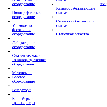
оборудование
Акц
Камнеобрабатывающие
Полиграфическое
станки
оборудование
Стеклообрабатывающие
Упаковочное и
станки
фасовочное
оборудование
Станочная оснастка
Лабораторное
оборудование
Смазочное, масло- и
топливораздаточное
оборудование
Мотопомпы
Весовое
оборудование
Генераторы
Конвейеры и
транспортеры