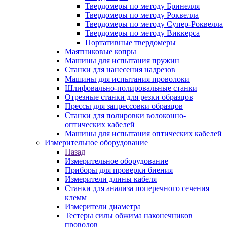
Твердомеры по методу Бринелля
Твердомеры по методу Роквелла
Твердомеры по методу Супер-Роквелла
Твердомеры по методу Виккерса
Портативные твердомеры
Маятниковые копры
Машины для испытания пружин
Станки для нанесения надрезов
Машины для испытания проволоки
Шлифовально-полировальные станки
Отрезные станки для резки образцов
Прессы для запрессовки образцов
Станки для полировки волоконно-
оптических кабелей
Машины для испытания оптических кабелей
Измерительное оборудование
Назад
Измерительное оборудование
Приборы для проверки биения
Измерители длины кабеля
Станки для анализа поперечного сечения
клемм
Измерители диаметра
Тестеры силы обжима наконечников
проводов