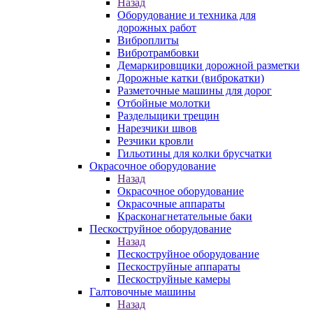
Назад
Оборудование и техника для
дорожных работ
Виброплиты
Вибротрамбовки
Демаркировщики дорожной разметки
Дорожные катки (виброкатки)
Разметочные машины для дорог
Отбойные молотки
Раздельщики трещин
Нарезчики швов
Резчики кровли
Гильотины для колки брусчатки
Окрасочное оборудование
Назад
Окрасочное оборудование
Окрасочные аппараты
Красконагнетательные баки
Пескоструйное оборудование
Назад
Пескоструйное оборудование
Пескоструйные аппараты
Пескоструйные камеры
Галтовочные машины
Назад