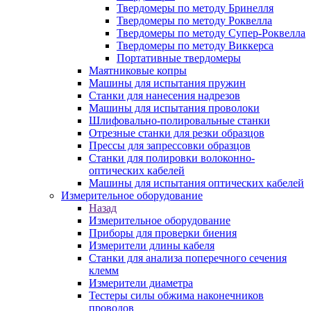
Твердомеры по методу Бринелля
Твердомеры по методу Роквелла
Твердомеры по методу Супер-Роквелла
Твердомеры по методу Виккерса
Портативные твердомеры
Маятниковые копры
Машины для испытания пружин
Станки для нанесения надрезов
Машины для испытания проволоки
Шлифовально-полировальные станки
Отрезные станки для резки образцов
Прессы для запрессовки образцов
Станки для полировки волоконно-
оптических кабелей
Машины для испытания оптических кабелей
Измерительное оборудование
Назад
Измерительное оборудование
Приборы для проверки биения
Измерители длины кабеля
Станки для анализа поперечного сечения
клемм
Измерители диаметра
Тестеры силы обжима наконечников
проводов