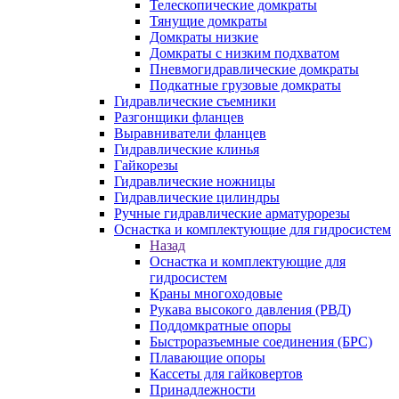
Телескопические домкраты
Тянущие домкраты
Домкраты низкие
Домкраты с низким подхватом
Пневмогидравлические домкраты
Подкатные грузовые домкраты
Гидравлические съемники
Разгонщики фланцев
Выравниватели фланцев
Гидравлические клинья
Гайкорезы
Гидравлические ножницы
Гидравлические цилиндры
Ручные гидравлические арматурорезы
Оснастка и комплектующие для гидросистем
Назад
Оснастка и комплектующие для
гидросистем
Краны многоходовые
Рукава высокого давления (РВД)
Поддомкратные опоры
Быстроразъемные соединения (БРС)
Плавающие опоры
Кассеты для гайковертов
Принадлежности