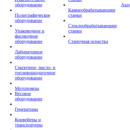
оборудование
Акц
Камнеобрабатывающие
Полиграфическое
станки
оборудование
Стеклообрабатывающие
Упаковочное и
станки
фасовочное
оборудование
Станочная оснастка
Лабораторное
оборудование
Смазочное, масло- и
топливораздаточное
оборудование
Мотопомпы
Весовое
оборудование
Генераторы
Конвейеры и
транспортеры