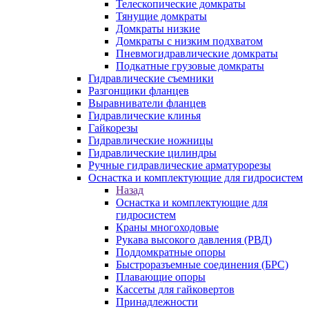
Телескопические домкраты
Тянущие домкраты
Домкраты низкие
Домкраты с низким подхватом
Пневмогидравлические домкраты
Подкатные грузовые домкраты
Гидравлические съемники
Разгонщики фланцев
Выравниватели фланцев
Гидравлические клинья
Гайкорезы
Гидравлические ножницы
Гидравлические цилиндры
Ручные гидравлические арматурорезы
Оснастка и комплектующие для гидросистем
Назад
Оснастка и комплектующие для
гидросистем
Краны многоходовые
Рукава высокого давления (РВД)
Поддомкратные опоры
Быстроразъемные соединения (БРС)
Плавающие опоры
Кассеты для гайковертов
Принадлежности