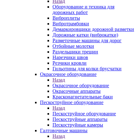
Назад
Оборудование и техника для
дорожных работ
Виброплиты
Вибротрамбовки
Демаркировщики дорожной разметки
Дорожные катки (виброкатки)
Разметочные машины для дорог
Отбойные молотки
Раздельщики трещин
Нарезчики швов
Резчики кровли
Гильотины для колки брусчатки
Окрасочное оборудование
Назад
Окрасочное оборудование
Окрасочные аппараты
Красконагнетательные баки
Пескоструйное оборудование
Назад
Пескоструйное оборудование
Пескоструйные аппараты
Пескоструйные камеры
Галтовочные машины
Назад