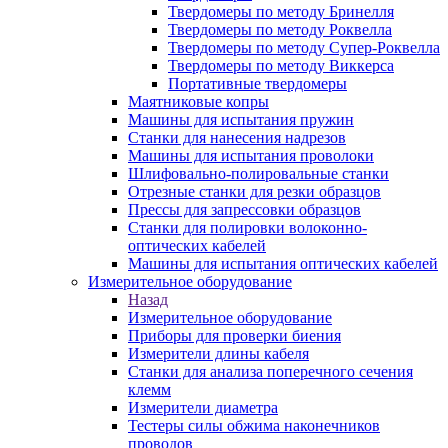
Твердомеры по методу Бринелля
Твердомеры по методу Роквелла
Твердомеры по методу Супер-Роквелла
Твердомеры по методу Виккерса
Портативные твердомеры
Маятниковые копры
Машины для испытания пружин
Станки для нанесения надрезов
Машины для испытания проволоки
Шлифовально-полировальные станки
Отрезные станки для резки образцов
Прессы для запрессовки образцов
Станки для полировки волоконно-
оптических кабелей
Машины для испытания оптических кабелей
Измерительное оборудование
Назад
Измерительное оборудование
Приборы для проверки биения
Измерители длины кабеля
Станки для анализа поперечного сечения
клемм
Измерители диаметра
Тестеры силы обжима наконечников
проводов