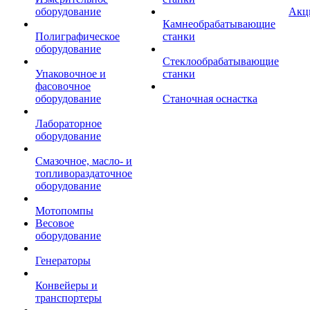
оборудование
Акц
Камнеобрабатывающие
Полиграфическое
станки
оборудование
Стеклообрабатывающие
Упаковочное и
станки
фасовочное
оборудование
Станочная оснастка
Лабораторное
оборудование
Смазочное, масло- и
топливораздаточное
оборудование
Мотопомпы
Весовое
оборудование
Генераторы
Конвейеры и
транспортеры