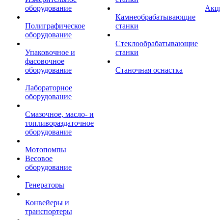
оборудование
Акц
Камнеобрабатывающие
Полиграфическое
станки
оборудование
Стеклообрабатывающие
Упаковочное и
станки
фасовочное
оборудование
Станочная оснастка
Лабораторное
оборудование
Смазочное, масло- и
топливораздаточное
оборудование
Мотопомпы
Весовое
оборудование
Генераторы
Конвейеры и
транспортеры