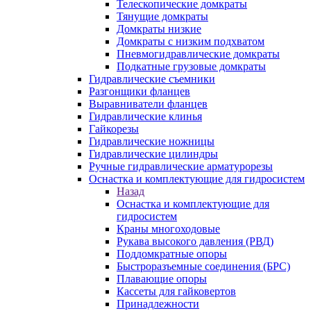
Телескопические домкраты
Тянущие домкраты
Домкраты низкие
Домкраты с низким подхватом
Пневмогидравлические домкраты
Подкатные грузовые домкраты
Гидравлические съемники
Разгонщики фланцев
Выравниватели фланцев
Гидравлические клинья
Гайкорезы
Гидравлические ножницы
Гидравлические цилиндры
Ручные гидравлические арматурорезы
Оснастка и комплектующие для гидросистем
Назад
Оснастка и комплектующие для
гидросистем
Краны многоходовые
Рукава высокого давления (РВД)
Поддомкратные опоры
Быстроразъемные соединения (БРС)
Плавающие опоры
Кассеты для гайковертов
Принадлежности