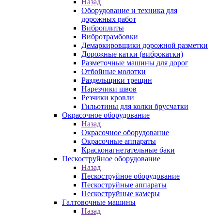
Назад
Оборудование и техника для
дорожных работ
Виброплиты
Вибротрамбовки
Демаркировщики дорожной разметки
Дорожные катки (виброкатки)
Разметочные машины для дорог
Отбойные молотки
Раздельщики трещин
Нарезчики швов
Резчики кровли
Гильотины для колки брусчатки
Окрасочное оборудование
Назад
Окрасочное оборудование
Окрасочные аппараты
Красконагнетательные баки
Пескоструйное оборудование
Назад
Пескоструйное оборудование
Пескоструйные аппараты
Пескоструйные камеры
Галтовочные машины
Назад