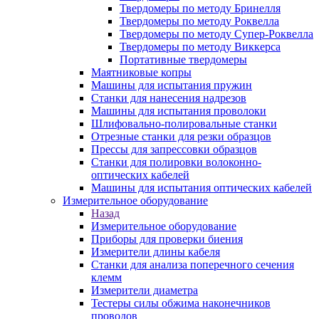
Твердомеры по методу Бринелля
Твердомеры по методу Роквелла
Твердомеры по методу Супер-Роквелла
Твердомеры по методу Виккерса
Портативные твердомеры
Маятниковые копры
Машины для испытания пружин
Станки для нанесения надрезов
Машины для испытания проволоки
Шлифовально-полировальные станки
Отрезные станки для резки образцов
Прессы для запрессовки образцов
Станки для полировки волоконно-
оптических кабелей
Машины для испытания оптических кабелей
Измерительное оборудование
Назад
Измерительное оборудование
Приборы для проверки биения
Измерители длины кабеля
Станки для анализа поперечного сечения
клемм
Измерители диаметра
Тестеры силы обжима наконечников
проводов