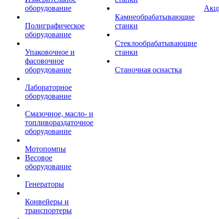
оборудование
Акц
Камнеобрабатывающие
Полиграфическое
станки
оборудование
Стеклообрабатывающие
Упаковочное и
станки
фасовочное
оборудование
Станочная оснастка
Лабораторное
оборудование
Смазочное, масло- и
топливораздаточное
оборудование
Мотопомпы
Весовое
оборудование
Генераторы
Конвейеры и
транспортеры