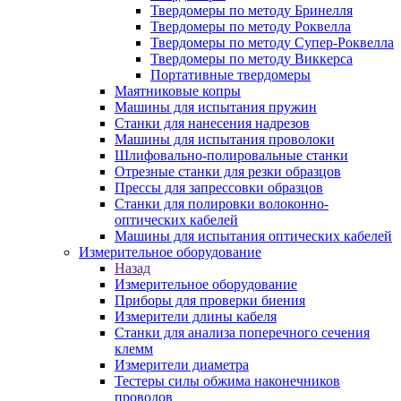
Твердомеры по методу Бринелля
Твердомеры по методу Роквелла
Твердомеры по методу Супер-Роквелла
Твердомеры по методу Виккерса
Портативные твердомеры
Маятниковые копры
Машины для испытания пружин
Станки для нанесения надрезов
Машины для испытания проволоки
Шлифовально-полировальные станки
Отрезные станки для резки образцов
Прессы для запрессовки образцов
Станки для полировки волоконно-
оптических кабелей
Машины для испытания оптических кабелей
Измерительное оборудование
Назад
Измерительное оборудование
Приборы для проверки биения
Измерители длины кабеля
Станки для анализа поперечного сечения
клемм
Измерители диаметра
Тестеры силы обжима наконечников
проводов