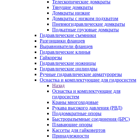
Телескопические домкраты
Тянущие домкраты
Домкраты низкие
Домкраты с низким подхватом
Пневмогидравлические домкраты
Подкатные грузовые домкраты
Гидравлические съемники
Разгонщики фланцев
Выравниватели фланцев
Гидравлические клинья
Гайкорезы
Гидравлические ножницы
Гидравлические цилиндры
Ручные гидравлические арматурорезы
Оснастка и комплектующие для гидросистем
Назад
Оснастка и комплектующие для
гидросистем
Краны многоходовые
Рукава высокого давления (РВД)
Поддомкратные опоры
Быстроразъемные соединения (БРС)
Плавающие опоры
Кассеты для гайковертов
Принадлежности