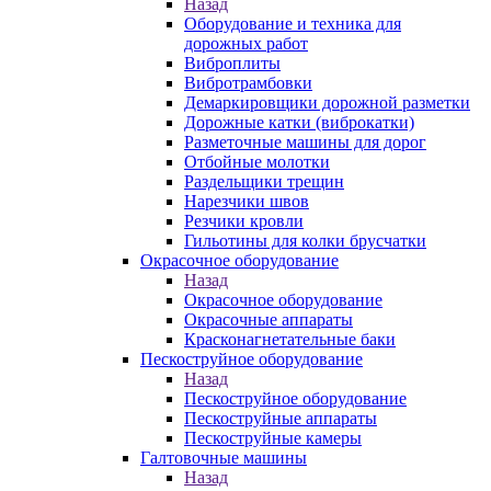
Назад
Оборудование и техника для
дорожных работ
Виброплиты
Вибротрамбовки
Демаркировщики дорожной разметки
Дорожные катки (виброкатки)
Разметочные машины для дорог
Отбойные молотки
Раздельщики трещин
Нарезчики швов
Резчики кровли
Гильотины для колки брусчатки
Окрасочное оборудование
Назад
Окрасочное оборудование
Окрасочные аппараты
Красконагнетательные баки
Пескоструйное оборудование
Назад
Пескоструйное оборудование
Пескоструйные аппараты
Пескоструйные камеры
Галтовочные машины
Назад