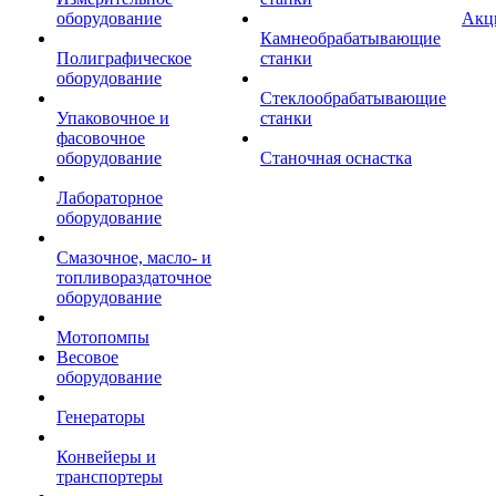
оборудование
Акц
Камнеобрабатывающие
Полиграфическое
станки
оборудование
Стеклообрабатывающие
Упаковочное и
станки
фасовочное
оборудование
Станочная оснастка
Лабораторное
оборудование
Смазочное, масло- и
топливораздаточное
оборудование
Мотопомпы
Весовое
оборудование
Генераторы
Конвейеры и
транспортеры