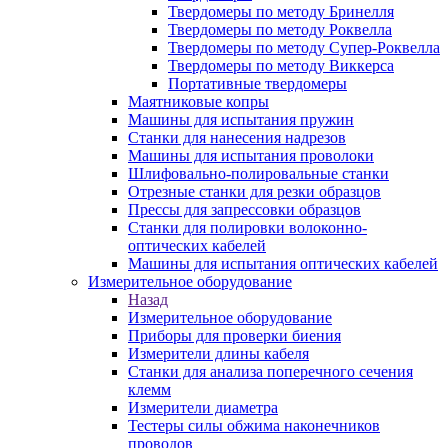
Твердомеры по методу Бринелля
Твердомеры по методу Роквелла
Твердомеры по методу Супер-Роквелла
Твердомеры по методу Виккерса
Портативные твердомеры
Маятниковые копры
Машины для испытания пружин
Станки для нанесения надрезов
Машины для испытания проволоки
Шлифовально-полировальные станки
Отрезные станки для резки образцов
Прессы для запрессовки образцов
Станки для полировки волоконно-
оптических кабелей
Машины для испытания оптических кабелей
Измерительное оборудование
Назад
Измерительное оборудование
Приборы для проверки биения
Измерители длины кабеля
Станки для анализа поперечного сечения
клемм
Измерители диаметра
Тестеры силы обжима наконечников
проводов