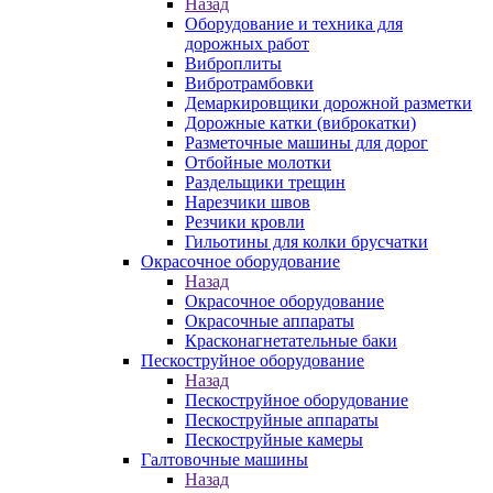
Назад
Оборудование и техника для
дорожных работ
Виброплиты
Вибротрамбовки
Демаркировщики дорожной разметки
Дорожные катки (виброкатки)
Разметочные машины для дорог
Отбойные молотки
Раздельщики трещин
Нарезчики швов
Резчики кровли
Гильотины для колки брусчатки
Окрасочное оборудование
Назад
Окрасочное оборудование
Окрасочные аппараты
Красконагнетательные баки
Пескоструйное оборудование
Назад
Пескоструйное оборудование
Пескоструйные аппараты
Пескоструйные камеры
Галтовочные машины
Назад