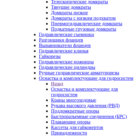
Телескопические домкраты
Тянущие домкраты
Домкраты низкие
Домкраты с низким подхватом
Пневмогидравлические домкраты
Подкатные грузовые домкраты
Гидравлические съемники
Разгонщики фланцев
Выравниватели фланцев
Гидравлические клинья
Гайкорезы
Гидравлические ножницы
Гидравлические цилиндры
Ручные гидравлические арматурорезы
Оснастка и комплектующие для гидросистем
Назад
Оснастка и комплектующие для
гидросистем
Краны многоходовые
Рукава высокого давления (РВД)
Поддомкратные опоры
Быстроразъемные соединения (БРС)
Плавающие опоры
Кассеты для гайковертов
Принадлежности