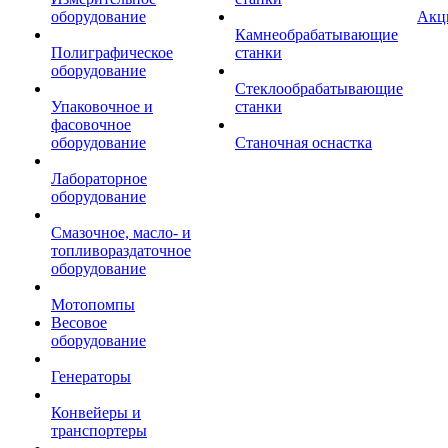
оборудование
Акц
Камнеобрабатывающие
Полиграфическое
станки
оборудование
Стеклообрабатывающие
Упаковочное и
станки
фасовочное
оборудование
Станочная оснастка
Лабораторное
оборудование
Смазочное, масло- и
топливораздаточное
оборудование
Мотопомпы
Весовое
оборудование
Генераторы
Конвейеры и
транспортеры