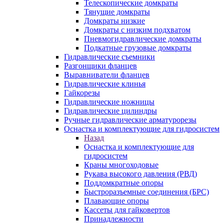
Телескопические домкраты
Тянущие домкраты
Домкраты низкие
Домкраты с низким подхватом
Пневмогидравлические домкраты
Подкатные грузовые домкраты
Гидравлические съемники
Разгонщики фланцев
Выравниватели фланцев
Гидравлические клинья
Гайкорезы
Гидравлические ножницы
Гидравлические цилиндры
Ручные гидравлические арматурорезы
Оснастка и комплектующие для гидросистем
Назад
Оснастка и комплектующие для
гидросистем
Краны многоходовые
Рукава высокого давления (РВД)
Поддомкратные опоры
Быстроразъемные соединения (БРС)
Плавающие опоры
Кассеты для гайковертов
Принадлежности