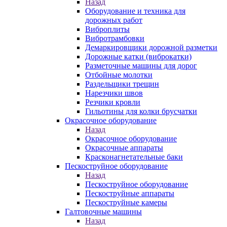
Назад
Оборудование и техника для
дорожных работ
Виброплиты
Вибротрамбовки
Демаркировщики дорожной разметки
Дорожные катки (виброкатки)
Разметочные машины для дорог
Отбойные молотки
Раздельщики трещин
Нарезчики швов
Резчики кровли
Гильотины для колки брусчатки
Окрасочное оборудование
Назад
Окрасочное оборудование
Окрасочные аппараты
Красконагнетательные баки
Пескоструйное оборудование
Назад
Пескоструйное оборудование
Пескоструйные аппараты
Пескоструйные камеры
Галтовочные машины
Назад