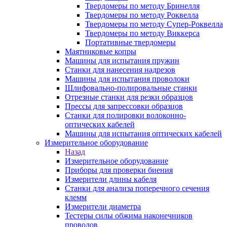
Твердомеры по методу Бринелля
Твердомеры по методу Роквелла
Твердомеры по методу Супер-Роквелла
Твердомеры по методу Виккерса
Портативные твердомеры
Маятниковые копры
Машины для испытания пружин
Станки для нанесения надрезов
Машины для испытания проволоки
Шлифовально-полировальные станки
Отрезные станки для резки образцов
Прессы для запрессовки образцов
Станки для полировки волоконно-
оптических кабелей
Машины для испытания оптических кабелей
Измерительное оборудование
Назад
Измерительное оборудование
Приборы для проверки биения
Измерители длины кабеля
Станки для анализа поперечного сечения
клемм
Измерители диаметра
Тестеры силы обжима наконечников
проводов