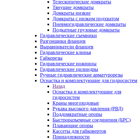
Телескопические домкраты
Тянущие домкраты
Домкраты низкие
Домкраты с низким подхватом
Пневмогидравлические домкраты
Подкатные грузовые домкраты
Гидравлические съемники
Разгонщики фланцев
Выравниватели фланцев
Гидравлические клинья
Гайкорезы
Гидравлические ножницы
Гидравлические цилиндры
Ручные гидравлические арматурорезы
Оснастка и комплектующие для гидросистем
Назад
Оснастка и комплектующие для
гидросистем
Краны многоходовые
Рукава высокого давления (РВД)
Поддомкратные опоры
Быстроразъемные соединения (БРС)
Плавающие опоры
Кассеты для гайковертов
Принадлежности