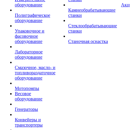
оборудование
Акц
Камнеобрабатывающие
Полиграфическое
станки
оборудование
Стеклообрабатывающие
Упаковочное и
станки
фасовочное
оборудование
Станочная оснастка
Лабораторное
оборудование
Смазочное, масло- и
топливораздаточное
оборудование
Мотопомпы
Весовое
оборудование
Генераторы
Конвейеры и
транспортеры