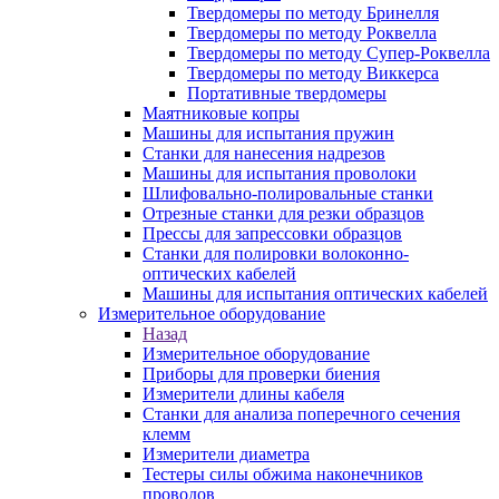
Твердомеры по методу Бринелля
Твердомеры по методу Роквелла
Твердомеры по методу Супер-Роквелла
Твердомеры по методу Виккерса
Портативные твердомеры
Маятниковые копры
Машины для испытания пружин
Станки для нанесения надрезов
Машины для испытания проволоки
Шлифовально-полировальные станки
Отрезные станки для резки образцов
Прессы для запрессовки образцов
Станки для полировки волоконно-
оптических кабелей
Машины для испытания оптических кабелей
Измерительное оборудование
Назад
Измерительное оборудование
Приборы для проверки биения
Измерители длины кабеля
Станки для анализа поперечного сечения
клемм
Измерители диаметра
Тестеры силы обжима наконечников
проводов