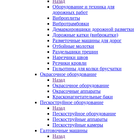
Назад
Оборудование и техника для
дорожных работ
Виброплиты
Вибротрамбовки
Демаркировщики дорожной разметки
Дорожные катки (виброкатки)
Разметочные машины для дорог
Отбойные молотки
Раздельщики трещин
Нарезчики швов
Резчики кровли
Гильотины для колки брусчатки
Окрасочное оборудование
Назад
Окрасочное оборудование
Окрасочные аппараты
Красконагнетательные баки
Пескоструйное оборудование
Назад
Пескоструйное оборудование
Пескоструйные аппараты
Пескоструйные камеры
Галтовочные машины
Назад