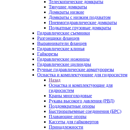
Телескопические домкраты
Тянущие домкраты
Домкраты низкие
Домкраты с низким подхватом
Пневмогидравлические домкраты
Подкатные грузовые домкраты
Гидравлические съемники
Разгонщики фланцев
Выравниватели фланцев
Гидравлические клинья
Гайкорезы
Гидравлические ножницы
Гидравлические цилиндры
Ручные гидравлические арматурорезы
Оснастка и комплектующие для гидросистем
Назад
Оснастка и комплектующие для
гидросистем
Краны многоходовые
Рукава высокого давления (РВД)
Поддомкратные опоры
Быстроразъемные соединения (БРС)
Плавающие опоры
Кассеты для гайковертов
Принадлежности