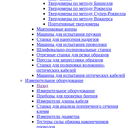
Твердомеры по методу Бринелля
Твердомеры по методу Роквелла
Твердомеры по методу Супер-Роквелла
Твердомеры по методу Виккерса
Портативные твердомеры
Маятниковые копры
Машины для испытания пружин
Станки для нанесения надрезов
Машины для испытания проволоки
Шлифовально-полировальные станки
Отрезные станки для резки образцов
Прессы для запрессовки образцов
Станки для полировки волоконно-
оптических кабелей
Машины для испытания оптических кабелей
Измерительное оборудование
Назад
Измерительное оборудование
Приборы для проверки биения
Измерители длины кабеля
Станки для анализа поперечного сечения
клемм
Измерители диаметра
Тестеры силы обжима наконечников
проводов