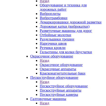
Назад
Оборудование и техника для
дорожных работ
Виброплиты
Вибротрамбовки
Демаркировщики дорожной разметки
Дорожные катки (виброкатки)
Разметочные машины для дорог
Отбойные молотки
Раздельщики трещин
Нарезчики швов
Резчики кровли
Гильотины для колки брусчатки
Окрасочное оборудование
Назад
Окрасочное оборудование
Окрасочные аппараты
Красконагнетательные баки
Пескоструйное оборудование
Назад
Пескоструйное оборудование
Пескоструйные аппараты
Пескоструйные камеры
Галтовочные машины
Назад