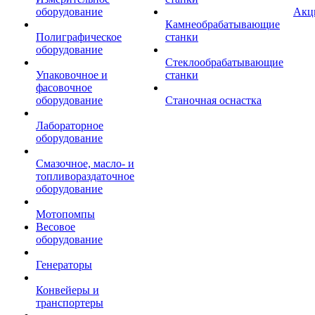
оборудование
Акц
Камнеобрабатывающие
Полиграфическое
станки
оборудование
Стеклообрабатывающие
Упаковочное и
станки
фасовочное
оборудование
Станочная оснастка
Лабораторное
оборудование
Смазочное, масло- и
топливораздаточное
оборудование
Мотопомпы
Весовое
оборудование
Генераторы
Конвейеры и
транспортеры