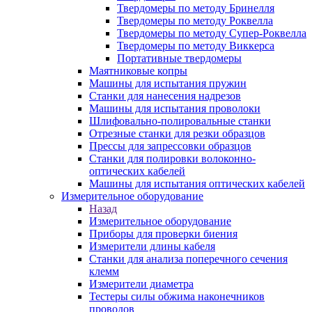
Твердомеры по методу Бринелля
Твердомеры по методу Роквелла
Твердомеры по методу Супер-Роквелла
Твердомеры по методу Виккерса
Портативные твердомеры
Маятниковые копры
Машины для испытания пружин
Станки для нанесения надрезов
Машины для испытания проволоки
Шлифовально-полировальные станки
Отрезные станки для резки образцов
Прессы для запрессовки образцов
Станки для полировки волоконно-
оптических кабелей
Машины для испытания оптических кабелей
Измерительное оборудование
Назад
Измерительное оборудование
Приборы для проверки биения
Измерители длины кабеля
Станки для анализа поперечного сечения
клемм
Измерители диаметра
Тестеры силы обжима наконечников
проводов