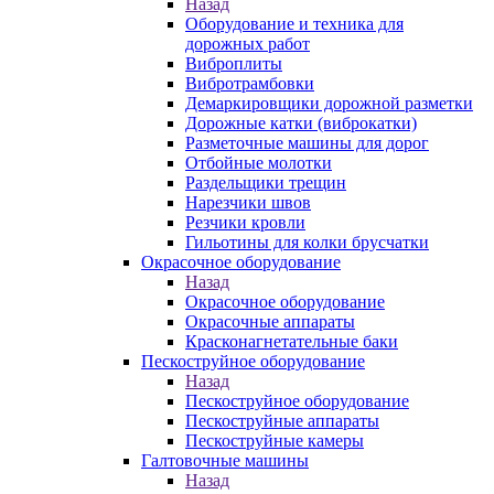
Назад
Оборудование и техника для
дорожных работ
Виброплиты
Вибротрамбовки
Демаркировщики дорожной разметки
Дорожные катки (виброкатки)
Разметочные машины для дорог
Отбойные молотки
Раздельщики трещин
Нарезчики швов
Резчики кровли
Гильотины для колки брусчатки
Окрасочное оборудование
Назад
Окрасочное оборудование
Окрасочные аппараты
Красконагнетательные баки
Пескоструйное оборудование
Назад
Пескоструйное оборудование
Пескоструйные аппараты
Пескоструйные камеры
Галтовочные машины
Назад