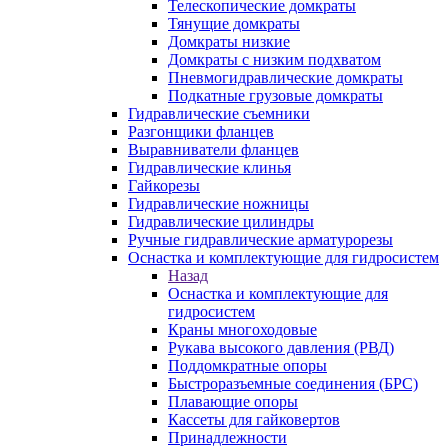
Телескопические домкраты
Тянущие домкраты
Домкраты низкие
Домкраты с низким подхватом
Пневмогидравлические домкраты
Подкатные грузовые домкраты
Гидравлические съемники
Разгонщики фланцев
Выравниватели фланцев
Гидравлические клинья
Гайкорезы
Гидравлические ножницы
Гидравлические цилиндры
Ручные гидравлические арматурорезы
Оснастка и комплектующие для гидросистем
Назад
Оснастка и комплектующие для
гидросистем
Краны многоходовые
Рукава высокого давления (РВД)
Поддомкратные опоры
Быстроразъемные соединения (БРС)
Плавающие опоры
Кассеты для гайковертов
Принадлежности