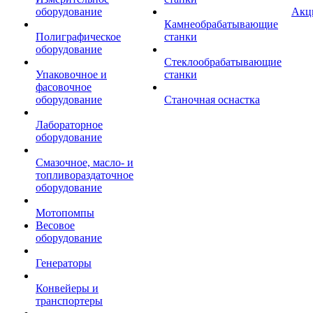
оборудование
Акц
Камнеобрабатывающие
Полиграфическое
станки
оборудование
Стеклообрабатывающие
Упаковочное и
станки
фасовочное
оборудование
Станочная оснастка
Лабораторное
оборудование
Смазочное, масло- и
топливораздаточное
оборудование
Мотопомпы
Весовое
оборудование
Генераторы
Конвейеры и
транспортеры