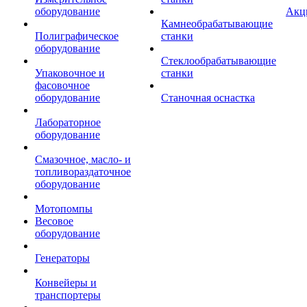
оборудование
Акц
Камнеобрабатывающие
Полиграфическое
станки
оборудование
Стеклообрабатывающие
Упаковочное и
станки
фасовочное
оборудование
Станочная оснастка
Лабораторное
оборудование
Смазочное, масло- и
топливораздаточное
оборудование
Мотопомпы
Весовое
оборудование
Генераторы
Конвейеры и
транспортеры