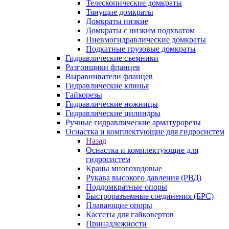
Телескопические домкраты
Тянущие домкраты
Домкраты низкие
Домкраты с низким подхватом
Пневмогидравлические домкраты
Подкатные грузовые домкраты
Гидравлические съемники
Разгонщики фланцев
Выравниватели фланцев
Гидравлические клинья
Гайкорезы
Гидравлические ножницы
Гидравлические цилиндры
Ручные гидравлические арматурорезы
Оснастка и комплектующие для гидросистем
Назад
Оснастка и комплектующие для
гидросистем
Краны многоходовые
Рукава высокого давления (РВД)
Поддомкратные опоры
Быстроразъемные соединения (БРС)
Плавающие опоры
Кассеты для гайковертов
Принадлежности