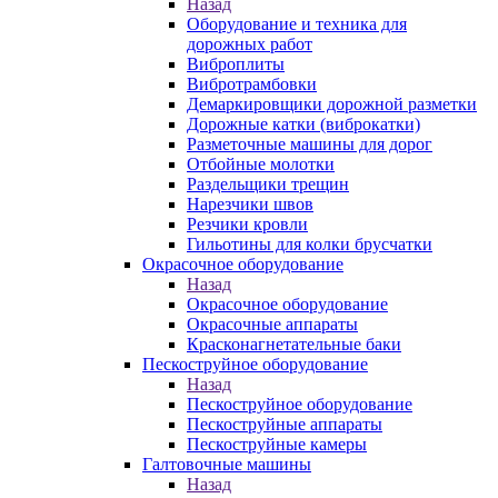
Назад
Оборудование и техника для
дорожных работ
Виброплиты
Вибротрамбовки
Демаркировщики дорожной разметки
Дорожные катки (виброкатки)
Разметочные машины для дорог
Отбойные молотки
Раздельщики трещин
Нарезчики швов
Резчики кровли
Гильотины для колки брусчатки
Окрасочное оборудование
Назад
Окрасочное оборудование
Окрасочные аппараты
Красконагнетательные баки
Пескоструйное оборудование
Назад
Пескоструйное оборудование
Пескоструйные аппараты
Пескоструйные камеры
Галтовочные машины
Назад