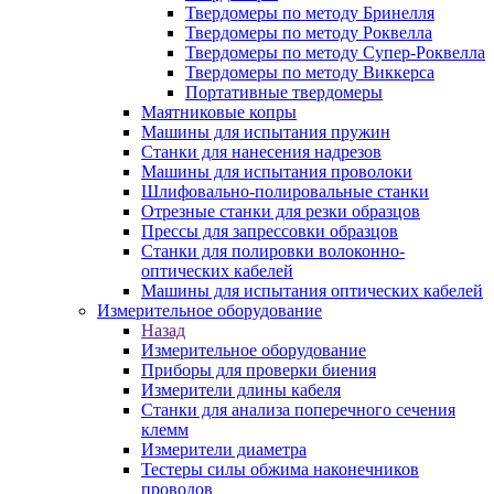
Твердомеры по методу Бринелля
Твердомеры по методу Роквелла
Твердомеры по методу Супер-Роквелла
Твердомеры по методу Виккерса
Портативные твердомеры
Маятниковые копры
Машины для испытания пружин
Станки для нанесения надрезов
Машины для испытания проволоки
Шлифовально-полировальные станки
Отрезные станки для резки образцов
Прессы для запрессовки образцов
Станки для полировки волоконно-
оптических кабелей
Машины для испытания оптических кабелей
Измерительное оборудование
Назад
Измерительное оборудование
Приборы для проверки биения
Измерители длины кабеля
Станки для анализа поперечного сечения
клемм
Измерители диаметра
Тестеры силы обжима наконечников
проводов