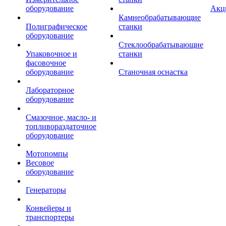
оборудование
Акц
Камнеобрабатывающие
Полиграфическое
станки
оборудование
Стеклообрабатывающие
Упаковочное и
станки
фасовочное
оборудование
Станочная оснастка
Лабораторное
оборудование
Смазочное, масло- и
топливораздаточное
оборудование
Мотопомпы
Весовое
оборудование
Генераторы
Конвейеры и
транспортеры