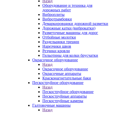
Назад
Оборудование и техника для
дорожных работ
Виброплиты
Вибротрамбовки
Демаркировщики дорожной разметки
Дорожные катки (виброкатки)
Разметочные машины для дорог
Отбойные молотки
Раздельщики трещин
Нарезчики швов
Резчики кровли
Гильотины для колки брусчатки
Окрасочное оборудование
Назад
Окрасочное оборудование
Окрасочные аппараты
Красконагнетательные баки
Пескоструйное оборудование
Назад
Пескоструйное оборудование
Пескоструйные аппараты
Пескоструйные камеры
Галтовочные машины
Назад