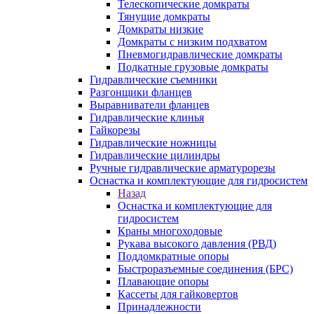
Телескопические домкраты
Тянущие домкраты
Домкраты низкие
Домкраты с низким подхватом
Пневмогидравлические домкраты
Подкатные грузовые домкраты
Гидравлические съемники
Разгонщики фланцев
Выравниватели фланцев
Гидравлические клинья
Гайкорезы
Гидравлические ножницы
Гидравлические цилиндры
Ручные гидравлические арматурорезы
Оснастка и комплектующие для гидросистем
Назад
Оснастка и комплектующие для
гидросистем
Краны многоходовые
Рукава высокого давления (РВД)
Поддомкратные опоры
Быстроразъемные соединения (БРС)
Плавающие опоры
Кассеты для гайковертов
Принадлежности