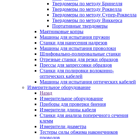
Твердомеры по методу Бринелля
Твердомеры по методу Роквелла
Твердомеры по методу Супер-Роквелла
Твердомеры по методу Виккерса
Портативные твердомеры
Маятниковые копры
Машины для испытания пружин
Станки для нанесения надрезов
Машины для испытания проволоки
Шлифовально-полировальные станки
Отрезные станки для резки образцов
Прессы для запрессовки образцов
Станки для полировки волоконно-
оптических кабелей
Машины для испытания оптических кабелей
Измерительное оборудование
Назад
Измерительное оборудование
Приборы для проверки биения
Измерители длины кабеля
Станки для анализа поперечного сечения
клемм
Измерители диаметра
Тестеры силы обжима наконечников
проводов