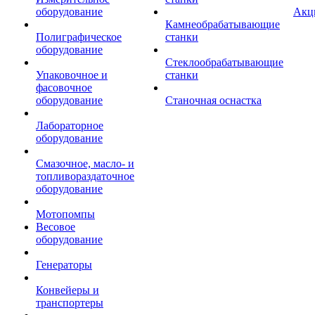
оборудование
Акц
Камнеобрабатывающие
Полиграфическое
станки
оборудование
Стеклообрабатывающие
Упаковочное и
станки
фасовочное
оборудование
Станочная оснастка
Лабораторное
оборудование
Смазочное, масло- и
топливораздаточное
оборудование
Мотопомпы
Весовое
оборудование
Генераторы
Конвейеры и
транспортеры