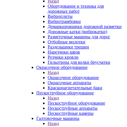
Назад
Оборудование и техника для
дорожных работ
Виброплиты
Вибротрамбовки
Демаркировщики дорожной разметки
Дорожные катки (виброкатки)
Разметочные машины для дорог
Отбойные молотки
Раздельщики трещин
Нарезчики швов
Резчики кровли
Гильотины для колки брусчатки
Окрасочное оборудование
Назад
Окрасочное оборудование
Окрасочные аппараты
Красконагнетательные баки
Пескоструйное оборудование
Назад
Пескоструйное оборудование
Пескоструйные аппараты
Пескоструйные камеры
Галтовочные машины
Назад