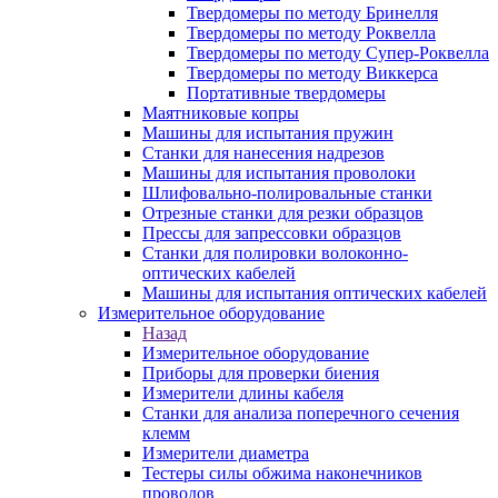
Твердомеры по методу Бринелля
Твердомеры по методу Роквелла
Твердомеры по методу Супер-Роквелла
Твердомеры по методу Виккерса
Портативные твердомеры
Маятниковые копры
Машины для испытания пружин
Станки для нанесения надрезов
Машины для испытания проволоки
Шлифовально-полировальные станки
Отрезные станки для резки образцов
Прессы для запрессовки образцов
Станки для полировки волоконно-
оптических кабелей
Машины для испытания оптических кабелей
Измерительное оборудование
Назад
Измерительное оборудование
Приборы для проверки биения
Измерители длины кабеля
Станки для анализа поперечного сечения
клемм
Измерители диаметра
Тестеры силы обжима наконечников
проводов