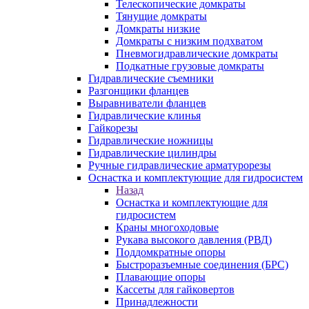
Телескопические домкраты
Тянущие домкраты
Домкраты низкие
Домкраты с низким подхватом
Пневмогидравлические домкраты
Подкатные грузовые домкраты
Гидравлические съемники
Разгонщики фланцев
Выравниватели фланцев
Гидравлические клинья
Гайкорезы
Гидравлические ножницы
Гидравлические цилиндры
Ручные гидравлические арматурорезы
Оснастка и комплектующие для гидросистем
Назад
Оснастка и комплектующие для
гидросистем
Краны многоходовые
Рукава высокого давления (РВД)
Поддомкратные опоры
Быстроразъемные соединения (БРС)
Плавающие опоры
Кассеты для гайковертов
Принадлежности