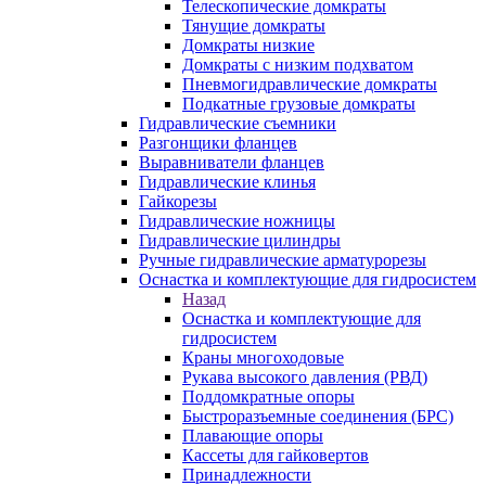
Телескопические домкраты
Тянущие домкраты
Домкраты низкие
Домкраты с низким подхватом
Пневмогидравлические домкраты
Подкатные грузовые домкраты
Гидравлические съемники
Разгонщики фланцев
Выравниватели фланцев
Гидравлические клинья
Гайкорезы
Гидравлические ножницы
Гидравлические цилиндры
Ручные гидравлические арматурорезы
Оснастка и комплектующие для гидросистем
Назад
Оснастка и комплектующие для
гидросистем
Краны многоходовые
Рукава высокого давления (РВД)
Поддомкратные опоры
Быстроразъемные соединения (БРС)
Плавающие опоры
Кассеты для гайковертов
Принадлежности