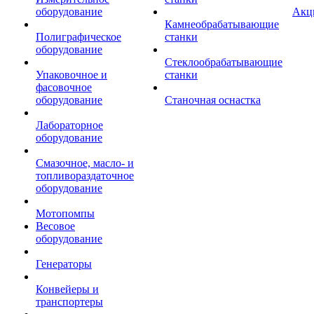
оборудование
Акц
Камнеобрабатывающие
Полиграфическое
станки
оборудование
Стеклообрабатывающие
Упаковочное и
станки
фасовочное
оборудование
Станочная оснастка
Лабораторное
оборудование
Смазочное, масло- и
топливораздаточное
оборудование
Мотопомпы
Весовое
оборудование
Генераторы
Конвейеры и
транспортеры