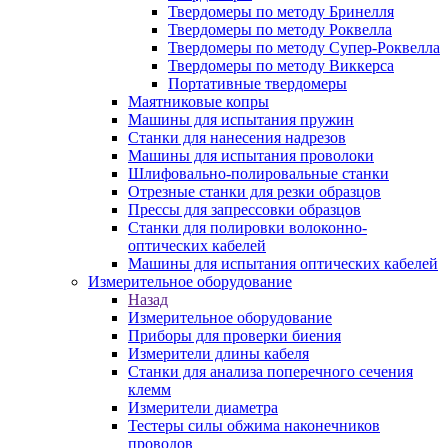
Твердомеры по методу Бринелля
Твердомеры по методу Роквелла
Твердомеры по методу Супер-Роквелла
Твердомеры по методу Виккерса
Портативные твердомеры
Маятниковые копры
Машины для испытания пружин
Станки для нанесения надрезов
Машины для испытания проволоки
Шлифовально-полировальные станки
Отрезные станки для резки образцов
Прессы для запрессовки образцов
Станки для полировки волоконно-
оптических кабелей
Машины для испытания оптических кабелей
Измерительное оборудование
Назад
Измерительное оборудование
Приборы для проверки биения
Измерители длины кабеля
Станки для анализа поперечного сечения
клемм
Измерители диаметра
Тестеры силы обжима наконечников
проводов