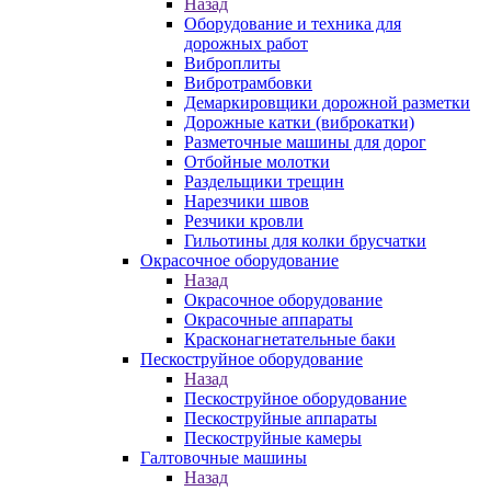
Назад
Оборудование и техника для
дорожных работ
Виброплиты
Вибротрамбовки
Демаркировщики дорожной разметки
Дорожные катки (виброкатки)
Разметочные машины для дорог
Отбойные молотки
Раздельщики трещин
Нарезчики швов
Резчики кровли
Гильотины для колки брусчатки
Окрасочное оборудование
Назад
Окрасочное оборудование
Окрасочные аппараты
Красконагнетательные баки
Пескоструйное оборудование
Назад
Пескоструйное оборудование
Пескоструйные аппараты
Пескоструйные камеры
Галтовочные машины
Назад