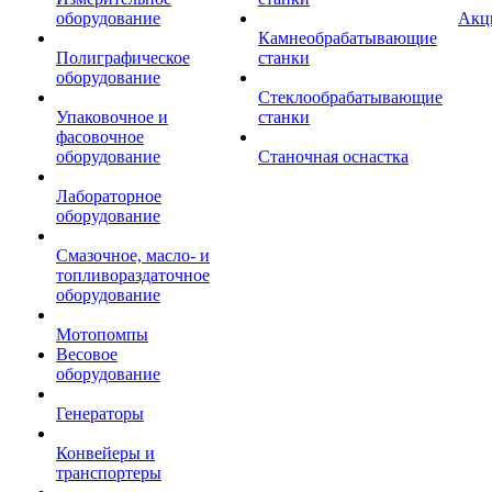
оборудование
Акц
Камнеобрабатывающие
Полиграфическое
станки
оборудование
Стеклообрабатывающие
Упаковочное и
станки
фасовочное
оборудование
Станочная оснастка
Лабораторное
оборудование
Смазочное, масло- и
топливораздаточное
оборудование
Мотопомпы
Весовое
оборудование
Генераторы
Конвейеры и
транспортеры