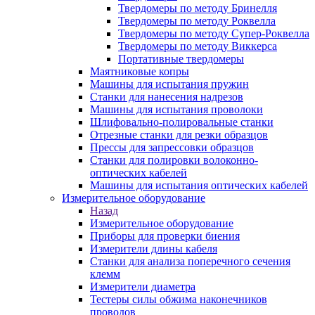
Твердомеры по методу Бринелля
Твердомеры по методу Роквелла
Твердомеры по методу Супер-Роквелла
Твердомеры по методу Виккерса
Портативные твердомеры
Маятниковые копры
Машины для испытания пружин
Станки для нанесения надрезов
Машины для испытания проволоки
Шлифовально-полировальные станки
Отрезные станки для резки образцов
Прессы для запрессовки образцов
Станки для полировки волоконно-
оптических кабелей
Машины для испытания оптических кабелей
Измерительное оборудование
Назад
Измерительное оборудование
Приборы для проверки биения
Измерители длины кабеля
Станки для анализа поперечного сечения
клемм
Измерители диаметра
Тестеры силы обжима наконечников
проводов