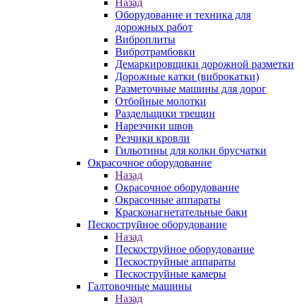
Назад
Оборудование и техника для
дорожных работ
Виброплиты
Вибротрамбовки
Демаркировщики дорожной разметки
Дорожные катки (виброкатки)
Разметочные машины для дорог
Отбойные молотки
Раздельщики трещин
Нарезчики швов
Резчики кровли
Гильотины для колки брусчатки
Окрасочное оборудование
Назад
Окрасочное оборудование
Окрасочные аппараты
Красконагнетательные баки
Пескоструйное оборудование
Назад
Пескоструйное оборудование
Пескоструйные аппараты
Пескоструйные камеры
Галтовочные машины
Назад