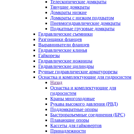
Телескопические домкраты
Тянущие домкраты
Домкраты низкие
Домкраты с низким подхватом
Пневмогидравлические домкраты
Подкатные грузовые домкраты
Гидравлические съемники
Разгонщики фланцев
Выравниватели фланцев
Гидравлические клинья
Гайкорезы
Гидравлические ножницы
Гидравлические цилиндры
Ручные гидравлические арматурорезы
Оснастка и комплектующие для гидросистем
Назад
Оснастка и комплектующие для
гидросистем
Краны многоходовые
Рукава высокого давления (РВД)
Поддомкратные опоры
Быстроразъемные соединения (БРС)
Плавающие опоры
Кассеты для гайковертов
Принадлежности