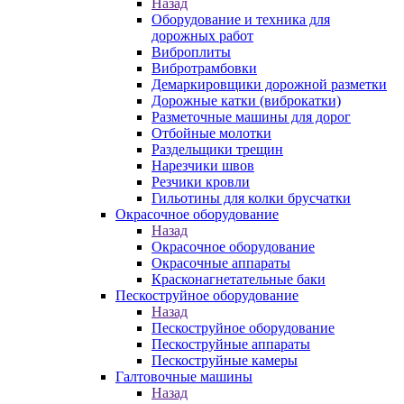
Назад
Оборудование и техника для
дорожных работ
Виброплиты
Вибротрамбовки
Демаркировщики дорожной разметки
Дорожные катки (виброкатки)
Разметочные машины для дорог
Отбойные молотки
Раздельщики трещин
Нарезчики швов
Резчики кровли
Гильотины для колки брусчатки
Окрасочное оборудование
Назад
Окрасочное оборудование
Окрасочные аппараты
Красконагнетательные баки
Пескоструйное оборудование
Назад
Пескоструйное оборудование
Пескоструйные аппараты
Пескоструйные камеры
Галтовочные машины
Назад