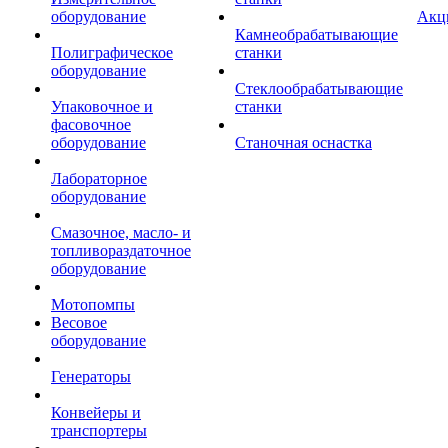
оборудование
Акц
Камнеобрабатывающие
Полиграфическое
станки
оборудование
Стеклообрабатывающие
Упаковочное и
станки
фасовочное
оборудование
Станочная оснастка
Лабораторное
оборудование
Смазочное, масло- и
топливораздаточное
оборудование
Мотопомпы
Весовое
оборудование
Генераторы
Конвейеры и
транспортеры