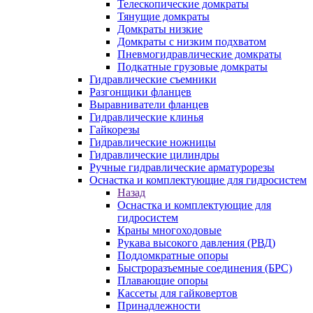
Телескопические домкраты
Тянущие домкраты
Домкраты низкие
Домкраты с низким подхватом
Пневмогидравлические домкраты
Подкатные грузовые домкраты
Гидравлические съемники
Разгонщики фланцев
Выравниватели фланцев
Гидравлические клинья
Гайкорезы
Гидравлические ножницы
Гидравлические цилиндры
Ручные гидравлические арматурорезы
Оснастка и комплектующие для гидросистем
Назад
Оснастка и комплектующие для
гидросистем
Краны многоходовые
Рукава высокого давления (РВД)
Поддомкратные опоры
Быстроразъемные соединения (БРС)
Плавающие опоры
Кассеты для гайковертов
Принадлежности