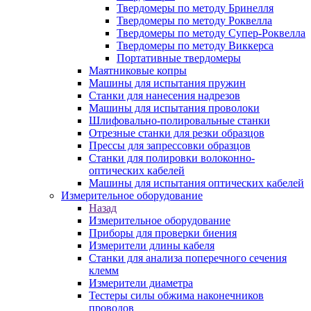
Твердомеры по методу Бринелля
Твердомеры по методу Роквелла
Твердомеры по методу Супер-Роквелла
Твердомеры по методу Виккерса
Портативные твердомеры
Маятниковые копры
Машины для испытания пружин
Станки для нанесения надрезов
Машины для испытания проволоки
Шлифовально-полировальные станки
Отрезные станки для резки образцов
Прессы для запрессовки образцов
Станки для полировки волоконно-
оптических кабелей
Машины для испытания оптических кабелей
Измерительное оборудование
Назад
Измерительное оборудование
Приборы для проверки биения
Измерители длины кабеля
Станки для анализа поперечного сечения
клемм
Измерители диаметра
Тестеры силы обжима наконечников
проводов