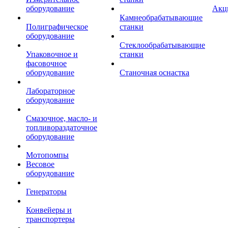
оборудование
Акц
Камнеобрабатывающие
Полиграфическое
станки
оборудование
Стеклообрабатывающие
Упаковочное и
станки
фасовочное
оборудование
Станочная оснастка
Лабораторное
оборудование
Смазочное, масло- и
топливораздаточное
оборудование
Мотопомпы
Весовое
оборудование
Генераторы
Конвейеры и
транспортеры