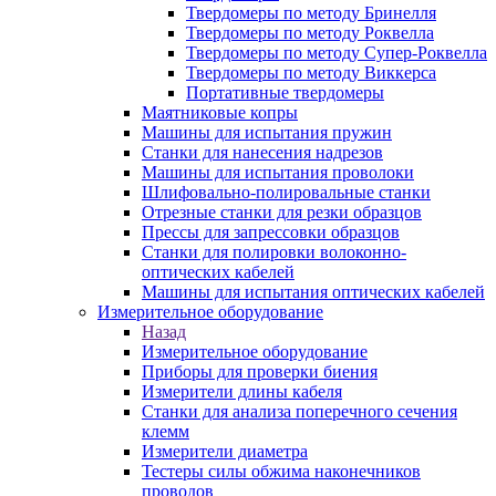
Твердомеры по методу Бринелля
Твердомеры по методу Роквелла
Твердомеры по методу Супер-Роквелла
Твердомеры по методу Виккерса
Портативные твердомеры
Маятниковые копры
Машины для испытания пружин
Станки для нанесения надрезов
Машины для испытания проволоки
Шлифовально-полировальные станки
Отрезные станки для резки образцов
Прессы для запрессовки образцов
Станки для полировки волоконно-
оптических кабелей
Машины для испытания оптических кабелей
Измерительное оборудование
Назад
Измерительное оборудование
Приборы для проверки биения
Измерители длины кабеля
Станки для анализа поперечного сечения
клемм
Измерители диаметра
Тестеры силы обжима наконечников
проводов