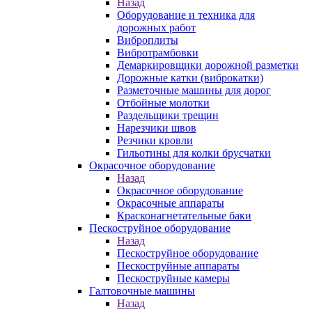
Назад
Оборудование и техника для
дорожных работ
Виброплиты
Вибротрамбовки
Демаркировщики дорожной разметки
Дорожные катки (виброкатки)
Разметочные машины для дорог
Отбойные молотки
Раздельщики трещин
Нарезчики швов
Резчики кровли
Гильотины для колки брусчатки
Окрасочное оборудование
Назад
Окрасочное оборудование
Окрасочные аппараты
Красконагнетательные баки
Пескоструйное оборудование
Назад
Пескоструйное оборудование
Пескоструйные аппараты
Пескоструйные камеры
Галтовочные машины
Назад