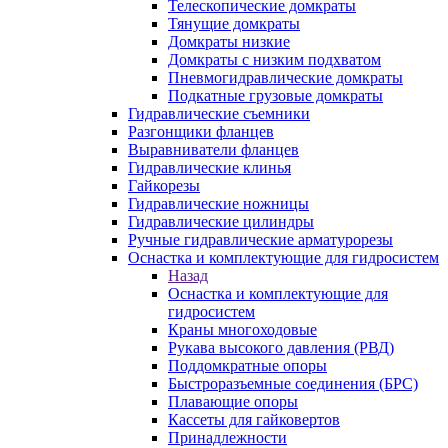
Телескопические домкраты
Тянущие домкраты
Домкраты низкие
Домкраты с низким подхватом
Пневмогидравлические домкраты
Подкатные грузовые домкраты
Гидравлические съемники
Разгонщики фланцев
Выравниватели фланцев
Гидравлические клинья
Гайкорезы
Гидравлические ножницы
Гидравлические цилиндры
Ручные гидравлические арматурорезы
Оснастка и комплектующие для гидросистем
Назад
Оснастка и комплектующие для
гидросистем
Краны многоходовые
Рукава высокого давления (РВД)
Поддомкратные опоры
Быстроразъемные соединения (БРС)
Плавающие опоры
Кассеты для гайковертов
Принадлежности