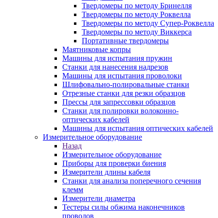
Твердомеры по методу Бринелля
Твердомеры по методу Роквелла
Твердомеры по методу Супер-Роквелла
Твердомеры по методу Виккерса
Портативные твердомеры
Маятниковые копры
Машины для испытания пружин
Станки для нанесения надрезов
Машины для испытания проволоки
Шлифовально-полировальные станки
Отрезные станки для резки образцов
Прессы для запрессовки образцов
Станки для полировки волоконно-
оптических кабелей
Машины для испытания оптических кабелей
Измерительное оборудование
Назад
Измерительное оборудование
Приборы для проверки биения
Измерители длины кабеля
Станки для анализа поперечного сечения
клемм
Измерители диаметра
Тестеры силы обжима наконечников
проводов