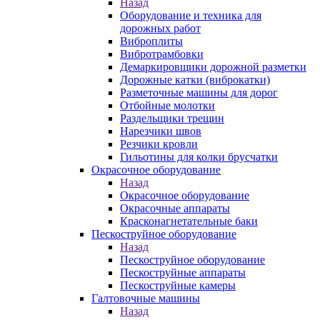
Назад
Оборудование и техника для
дорожных работ
Виброплиты
Вибротрамбовки
Демаркировщики дорожной разметки
Дорожные катки (виброкатки)
Разметочные машины для дорог
Отбойные молотки
Раздельщики трещин
Нарезчики швов
Резчики кровли
Гильотины для колки брусчатки
Окрасочное оборудование
Назад
Окрасочное оборудование
Окрасочные аппараты
Красконагнетательные баки
Пескоструйное оборудование
Назад
Пескоструйное оборудование
Пескоструйные аппараты
Пескоструйные камеры
Галтовочные машины
Назад