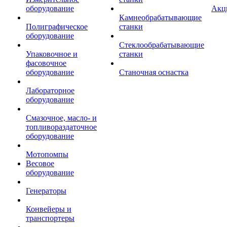
оборудование
Акц
Камнеобрабатывающие
Полиграфическое
станки
оборудование
Стеклообрабатывающие
Упаковочное и
станки
фасовочное
оборудование
Станочная оснастка
Лабораторное
оборудование
Смазочное, масло- и
топливораздаточное
оборудование
Мотопомпы
Весовое
оборудование
Генераторы
Конвейеры и
транспортеры