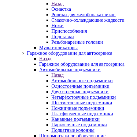
Назад
Оснастка
Ролики для желобонакатчиков
Смазочно-охлаждающие жидкости
Ножи
Приспособления
Подставки
Резьбонарезные головки
Мультипликаторы
Гаражное оборудование для автосервиса
Назад
Гаражное оборудование для автосервиса
Автомобильные подъемники
Назад
Автомобильные подъемники
Одностоечные подъемники
Двухстоечные подъемники
Четырёхстоечные подъемники
Шестистоечные подъемники
Ножничные подъемники
Платформенные подъемники
Канавные подъемники
Парковочные подъемники
Подкатные колонны
Шиномонтажное оборудование