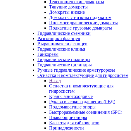
Телескопические домкраты
Тянущие домкраты
Домкраты низкие
Домкраты с низким подхватом
Пневмогидравлические домкраты
Подкатные грузовые домкраты
Гидравлические съемники
Разгонщики фланцев
Выравниватели фланцев
Гидравлические клинья
Гайкорезы
Гидравлические ножницы
Гидравлические цилиндры
Ручные гидравлические арматурорезы
Оснастка и комплектующие для гидросистем
Назад
Оснастка и комплектующие для
гидросистем
Краны многоходовые
Рукава высокого давления (РВД)
Поддомкратные опоры
Быстроразъемные соединения (БРС)
Плавающие опоры
Кассеты для гайковертов
Принадлежности