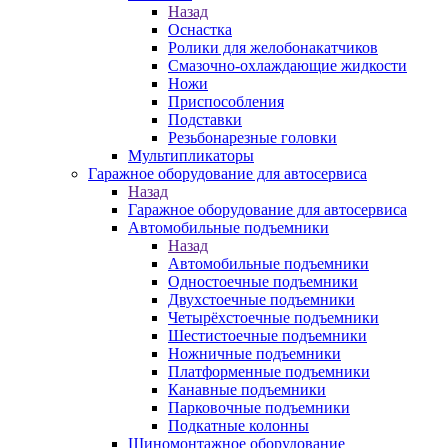
Назад
Оснастка
Ролики для желобонакатчиков
Смазочно-охлаждающие жидкости
Ножи
Приспособления
Подставки
Резьбонарезные головки
Мультипликаторы
Гаражное оборудование для автосервиса
Назад
Гаражное оборудование для автосервиса
Автомобильные подъемники
Назад
Автомобильные подъемники
Одностоечные подъемники
Двухстоечные подъемники
Четырёхстоечные подъемники
Шестистоечные подъемники
Ножничные подъемники
Платформенные подъемники
Канавные подъемники
Парковочные подъемники
Подкатные колонны
Шиномонтажное оборудование