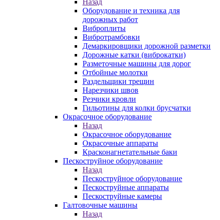
Назад
Оборудование и техника для
дорожных работ
Виброплиты
Вибротрамбовки
Демаркировщики дорожной разметки
Дорожные катки (виброкатки)
Разметочные машины для дорог
Отбойные молотки
Раздельщики трещин
Нарезчики швов
Резчики кровли
Гильотины для колки брусчатки
Окрасочное оборудование
Назад
Окрасочное оборудование
Окрасочные аппараты
Красконагнетательные баки
Пескоструйное оборудование
Назад
Пескоструйное оборудование
Пескоструйные аппараты
Пескоструйные камеры
Галтовочные машины
Назад