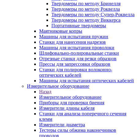
Твердомеры по методу Бринелля
Твердомеры по методу Роквелла
Твердомеры по методу Супер-Роквелла
Твердомеры по методу Виккерса
Портативные твердомеры
Маятниковые копры
Машины для испытания пружин
Станки для нанесения надрезов
Машины для испытания проволоки
Шлифовально-полировальные станки
Отрезные станки для резки образцов
Прессы для запрессовки образцов
Станки для полировки волоконно-
оптических кабелей
Машины для испытания оптических кабелей
Измерительное оборудование
Назад
Измерительное оборудование
Приборы для проверки биения
Измерители длины кабеля
Станки для анализа поперечного сечения
клемм
Измерители диаметра
Тестеры силы обжима наконечников
проводов