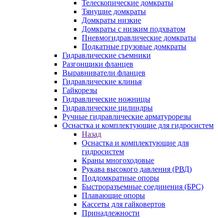
Телескопические домкраты
Тянущие домкраты
Домкраты низкие
Домкраты с низким подхватом
Пневмогидравлические домкраты
Подкатные грузовые домкраты
Гидравлические съемники
Разгонщики фланцев
Выравниватели фланцев
Гидравлические клинья
Гайкорезы
Гидравлические ножницы
Гидравлические цилиндры
Ручные гидравлические арматурорезы
Оснастка и комплектующие для гидросистем
Назад
Оснастка и комплектующие для
гидросистем
Краны многоходовые
Рукава высокого давления (РВД)
Поддомкратные опоры
Быстроразъемные соединения (БРС)
Плавающие опоры
Кассеты для гайковертов
Принадлежности