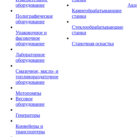
оборудование
Акц
Камнеобрабатывающие
Полиграфическое
станки
оборудование
Стеклообрабатывающие
Упаковочное и
станки
фасовочное
оборудование
Станочная оснастка
Лабораторное
оборудование
Смазочное, масло- и
топливораздаточное
оборудование
Мотопомпы
Весовое
оборудование
Генераторы
Конвейеры и
транспортеры