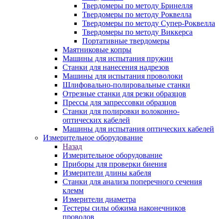
Твердомеры по методу Бринелля
Твердомеры по методу Роквелла
Твердомеры по методу Супер-Роквелла
Твердомеры по методу Виккерса
Портативные твердомеры
Маятниковые копры
Машины для испытания пружин
Станки для нанесения надрезов
Машины для испытания проволоки
Шлифовально-полировальные станки
Отрезные станки для резки образцов
Прессы для запрессовки образцов
Станки для полировки волоконно-
оптических кабелей
Машины для испытания оптических кабелей
Измерительное оборудование
Назад
Измерительное оборудование
Приборы для проверки биения
Измерители длины кабеля
Станки для анализа поперечного сечения
клемм
Измерители диаметра
Тестеры силы обжима наконечников
проводов