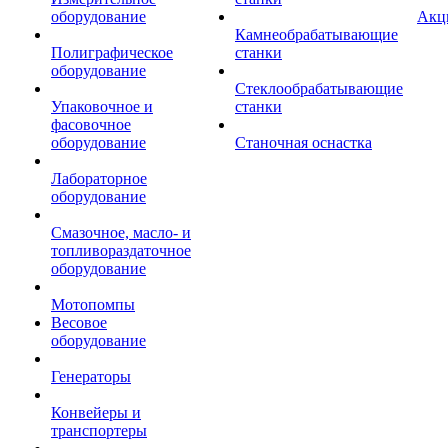
оборудование
Акц
Камнеобрабатывающие
Полиграфическое
станки
оборудование
Стеклообрабатывающие
Упаковочное и
станки
фасовочное
оборудование
Станочная оснастка
Лабораторное
оборудование
Смазочное, масло- и
топливораздаточное
оборудование
Мотопомпы
Весовое
оборудование
Генераторы
Конвейеры и
транспортеры