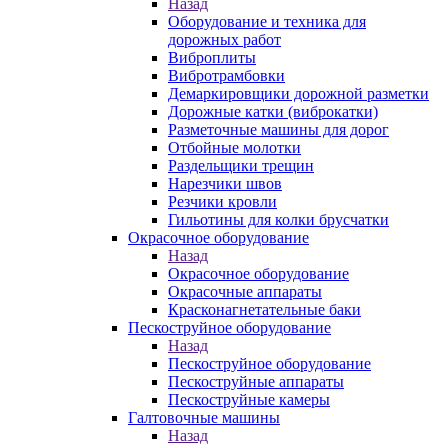
Назад
Оборудование и техника для
дорожных работ
Виброплиты
Вибротрамбовки
Демаркировщики дорожной разметки
Дорожные катки (виброкатки)
Разметочные машины для дорог
Отбойные молотки
Раздельщики трещин
Нарезчики швов
Резчики кровли
Гильотины для колки брусчатки
Окрасочное оборудование
Назад
Окрасочное оборудование
Окрасочные аппараты
Красконагнетательные баки
Пескоструйное оборудование
Назад
Пескоструйное оборудование
Пескоструйные аппараты
Пескоструйные камеры
Галтовочные машины
Назад