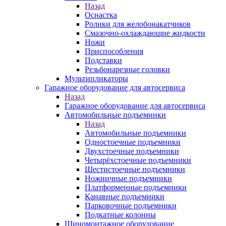
Назад
Оснастка
Ролики для желобонакатчиков
Смазочно-охлаждающие жидкости
Ножи
Приспособления
Подставки
Резьбонарезные головки
Мультипликаторы
Гаражное оборудование для автосервиса
Назад
Гаражное оборудование для автосервиса
Автомобильные подъемники
Назад
Автомобильные подъемники
Одностоечные подъемники
Двухстоечные подъемники
Четырёхстоечные подъемники
Шестистоечные подъемники
Ножничные подъемники
Платформенные подъемники
Канавные подъемники
Парковочные подъемники
Подкатные колонны
Шиномонтажное оборудование