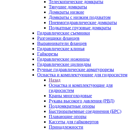
Телескопические домкраты
Тянущие домкраты
Домкраты низкие
Домкраты с низким подхватом
Пневмогидравлические домкраты
Подкатные грузовые домкраты
Гидравлические съемники
Разгонщики фланцев
Выравниватели фланцев
Гидравлические клинья
Гайкорезы
Гидравлические ножницы
Гидравлические цилиндры
Ручные гидравлические арматурорезы
Оснастка и комплектующие для гидросистем
Назад
Оснастка и комплектующие для
гидросистем
Краны многоходовые
Рукава высокого давления (РВД)
Поддомкратные опоры
Быстроразъемные соединения (БРС)
Плавающие опоры
Кассеты для гайковертов
Принадлежности