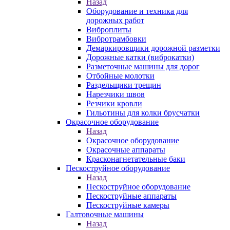
Назад
Оборудование и техника для
дорожных работ
Виброплиты
Вибротрамбовки
Демаркировщики дорожной разметки
Дорожные катки (виброкатки)
Разметочные машины для дорог
Отбойные молотки
Раздельщики трещин
Нарезчики швов
Резчики кровли
Гильотины для колки брусчатки
Окрасочное оборудование
Назад
Окрасочное оборудование
Окрасочные аппараты
Красконагнетательные баки
Пескоструйное оборудование
Назад
Пескоструйное оборудование
Пескоструйные аппараты
Пескоструйные камеры
Галтовочные машины
Назад