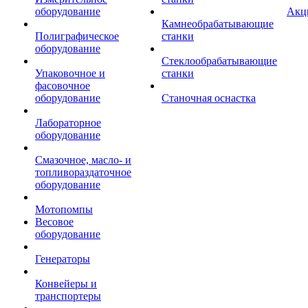
оборудование
Акц
Камнеобрабатывающие
Полиграфическое
станки
оборудование
Стеклообрабатывающие
Упаковочное и
станки
фасовочное
оборудование
Станочная оснастка
Лабораторное
оборудование
Смазочное, масло- и
топливораздаточное
оборудование
Мотопомпы
Весовое
оборудование
Генераторы
Конвейеры и
транспортеры