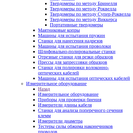
Твердомеры по методу Бринелля
Твердомеры по методу Роквелла
Твердомеры по методу Супер-Роквелла
Твердомеры по методу Виккерса
Портативные твердомеры
Маятниковые копры
Машины для испытания пружин
Станки для нанесения надрезов
Машины для испытания проволоки
Шлифовально-полировальные станки
Отрезные станки для резки образцов
Прессы для запрессовки образцов
Станки для полировки волоконно-
оптических кабелей
Машины для испытания оптических кабелей
Измерительное оборудование
Назад
Измерительное оборудование
Приборы для проверки биения
Измерители длины кабеля
Станки для анализа поперечного сечения
клемм
Измерители диаметра
Тестеры силы обжима наконечников
проводов