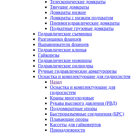
Телескопические домкраты
Тянущие домкраты
Домкраты низкие
Домкраты с низким подхватом
Пневмогидравлические домкраты
Подкатные грузовые домкраты
Гидравлические съемники
Разгонщики фланцев
Выравниватели фланцев
Гидравлические клинья
Гайкорезы
Гидравлические ножницы
Гидравлические цилиндры
Ручные гидравлические арматурорезы
Оснастка и комплектующие для гидросистем
Назад
Оснастка и комплектующие для
гидросистем
Краны многоходовые
Рукава высокого давления (РВД)
Поддомкратные опоры
Быстроразъемные соединения (БРС)
Плавающие опоры
Кассеты для гайковертов
Принадлежности