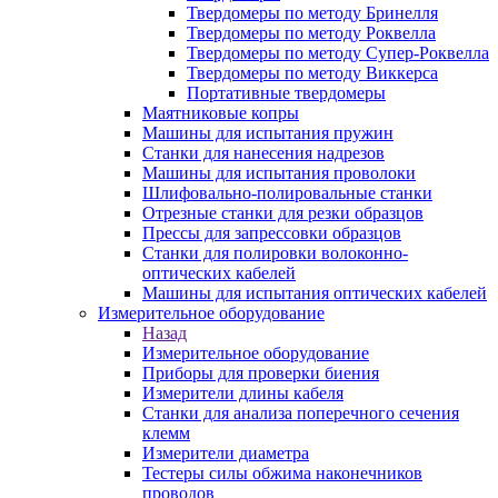
Твердомеры по методу Бринелля
Твердомеры по методу Роквелла
Твердомеры по методу Супер-Роквелла
Твердомеры по методу Виккерса
Портативные твердомеры
Маятниковые копры
Машины для испытания пружин
Станки для нанесения надрезов
Машины для испытания проволоки
Шлифовально-полировальные станки
Отрезные станки для резки образцов
Прессы для запрессовки образцов
Станки для полировки волоконно-
оптических кабелей
Машины для испытания оптических кабелей
Измерительное оборудование
Назад
Измерительное оборудование
Приборы для проверки биения
Измерители длины кабеля
Станки для анализа поперечного сечения
клемм
Измерители диаметра
Тестеры силы обжима наконечников
проводов