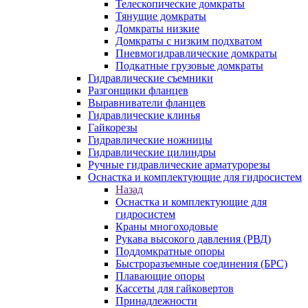
Телескопические домкраты
Тянущие домкраты
Домкраты низкие
Домкраты с низким подхватом
Пневмогидравлические домкраты
Подкатные грузовые домкраты
Гидравлические съемники
Разгонщики фланцев
Выравниватели фланцев
Гидравлические клинья
Гайкорезы
Гидравлические ножницы
Гидравлические цилиндры
Ручные гидравлические арматурорезы
Оснастка и комплектующие для гидросистем
Назад
Оснастка и комплектующие для
гидросистем
Краны многоходовые
Рукава высокого давления (РВД)
Поддомкратные опоры
Быстроразъемные соединения (БРС)
Плавающие опоры
Кассеты для гайковертов
Принадлежности