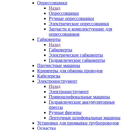
Опрессовщики
Назад
Опрессовщики
Ручные опрессовщики
Электрические опрессовщики
Запчасти и комплектующие для
опрессовщиков
Гайковерты
Назад
Гайковерты
Электрические гайковерты
Гидравлические гайковерты
Прочистные машины
Кримперы для обжима проводов
Кабелерезы
Электроинструмент
Назад
Электроинструмент
Прямошлифовальные машины
Гидравлические аккумуляторные
прессы
Ручные фрезеры
Ленточные шлифовальные машины
Установки для промывки трубопроводов
Оснастка