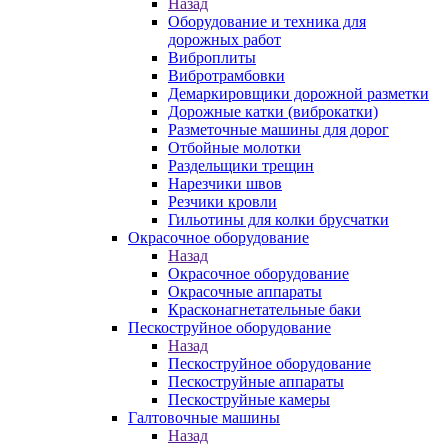
Назад
Оборудование и техника для
дорожных работ
Виброплиты
Вибротрамбовки
Демаркировщики дорожной разметки
Дорожные катки (виброкатки)
Разметочные машины для дорог
Отбойные молотки
Раздельщики трещин
Нарезчики швов
Резчики кровли
Гильотины для колки брусчатки
Окрасочное оборудование
Назад
Окрасочное оборудование
Окрасочные аппараты
Красконагнетательные баки
Пескоструйное оборудование
Назад
Пескоструйное оборудование
Пескоструйные аппараты
Пескоструйные камеры
Галтовочные машины
Назад