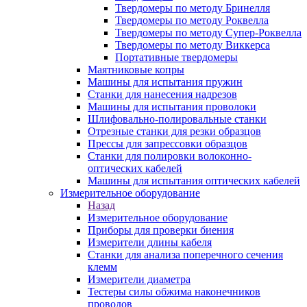
Твердомеры по методу Бринелля
Твердомеры по методу Роквелла
Твердомеры по методу Супер-Роквелла
Твердомеры по методу Виккерса
Портативные твердомеры
Маятниковые копры
Машины для испытания пружин
Станки для нанесения надрезов
Машины для испытания проволоки
Шлифовально-полировальные станки
Отрезные станки для резки образцов
Прессы для запрессовки образцов
Станки для полировки волоконно-
оптических кабелей
Машины для испытания оптических кабелей
Измерительное оборудование
Назад
Измерительное оборудование
Приборы для проверки биения
Измерители длины кабеля
Станки для анализа поперечного сечения
клемм
Измерители диаметра
Тестеры силы обжима наконечников
проводов