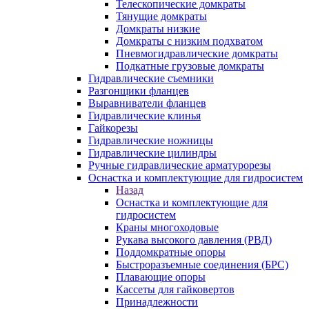
Телескопические домкраты
Тянущие домкраты
Домкраты низкие
Домкраты с низким подхватом
Пневмогидравлические домкраты
Подкатные грузовые домкраты
Гидравлические съемники
Разгонщики фланцев
Выравниватели фланцев
Гидравлические клинья
Гайкорезы
Гидравлические ножницы
Гидравлические цилиндры
Ручные гидравлические арматурорезы
Оснастка и комплектующие для гидросистем
Назад
Оснастка и комплектующие для
гидросистем
Краны многоходовые
Рукава высокого давления (РВД)
Поддомкратные опоры
Быстроразъемные соединения (БРС)
Плавающие опоры
Кассеты для гайковертов
Принадлежности