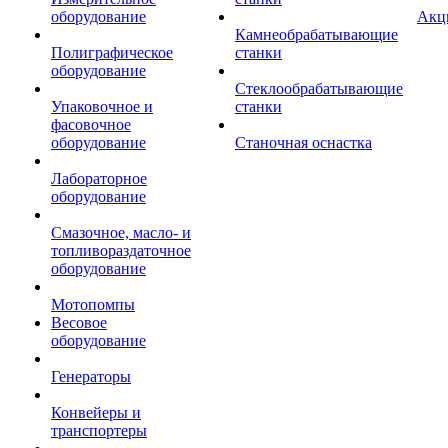
оборудование
Акц
Камнеобрабатывающие
Полиграфическое
станки
оборудование
Стеклообрабатывающие
Упаковочное и
станки
фасовочное
оборудование
Станочная оснастка
Лабораторное
оборудование
Смазочное, масло- и
топливораздаточное
оборудование
Мотопомпы
Весовое
оборудование
Генераторы
Конвейеры и
транспортеры