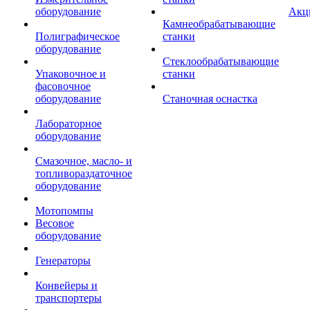
оборудование
Акц
Камнеобрабатывающие
Полиграфическое
станки
оборудование
Стеклообрабатывающие
Упаковочное и
станки
фасовочное
оборудование
Станочная оснастка
Лабораторное
оборудование
Смазочное, масло- и
топливораздаточное
оборудование
Мотопомпы
Весовое
оборудование
Генераторы
Конвейеры и
транспортеры