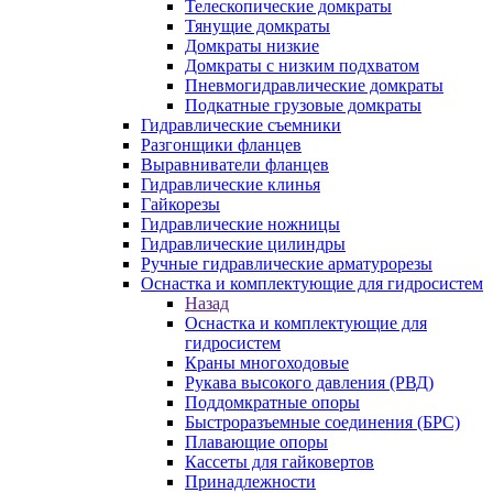
Телескопические домкраты
Тянущие домкраты
Домкраты низкие
Домкраты с низким подхватом
Пневмогидравлические домкраты
Подкатные грузовые домкраты
Гидравлические съемники
Разгонщики фланцев
Выравниватели фланцев
Гидравлические клинья
Гайкорезы
Гидравлические ножницы
Гидравлические цилиндры
Ручные гидравлические арматурорезы
Оснастка и комплектующие для гидросистем
Назад
Оснастка и комплектующие для
гидросистем
Краны многоходовые
Рукава высокого давления (РВД)
Поддомкратные опоры
Быстроразъемные соединения (БРС)
Плавающие опоры
Кассеты для гайковертов
Принадлежности