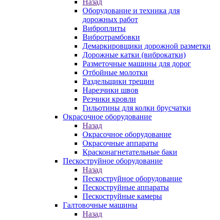
Назад
Оборудование и техника для
дорожных работ
Виброплиты
Вибротрамбовки
Демаркировщики дорожной разметки
Дорожные катки (виброкатки)
Разметочные машины для дорог
Отбойные молотки
Раздельщики трещин
Нарезчики швов
Резчики кровли
Гильотины для колки брусчатки
Окрасочное оборудование
Назад
Окрасочное оборудование
Окрасочные аппараты
Красконагнетательные баки
Пескоструйное оборудование
Назад
Пескоструйное оборудование
Пескоструйные аппараты
Пескоструйные камеры
Галтовочные машины
Назад