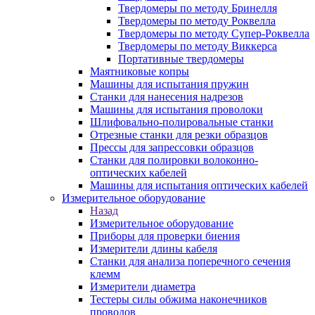
Твердомеры по методу Бринелля
Твердомеры по методу Роквелла
Твердомеры по методу Супер-Роквелла
Твердомеры по методу Виккерса
Портативные твердомеры
Маятниковые копры
Машины для испытания пружин
Станки для нанесения надрезов
Машины для испытания проволоки
Шлифовально-полировальные станки
Отрезные станки для резки образцов
Прессы для запрессовки образцов
Станки для полировки волоконно-
оптических кабелей
Машины для испытания оптических кабелей
Измерительное оборудование
Назад
Измерительное оборудование
Приборы для проверки биения
Измерители длины кабеля
Станки для анализа поперечного сечения
клемм
Измерители диаметра
Тестеры силы обжима наконечников
проводов