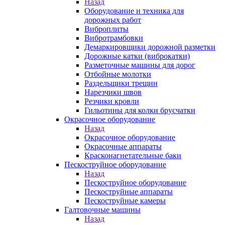
Назад
Оборудование и техника для
дорожных работ
Виброплиты
Вибротрамбовки
Демаркировщики дорожной разметки
Дорожные катки (виброкатки)
Разметочные машины для дорог
Отбойные молотки
Раздельщики трещин
Нарезчики швов
Резчики кровли
Гильотины для колки брусчатки
Окрасочное оборудование
Назад
Окрасочное оборудование
Окрасочные аппараты
Красконагнетательные баки
Пескоструйное оборудование
Назад
Пескоструйное оборудование
Пескоструйные аппараты
Пескоструйные камеры
Галтовочные машины
Назад