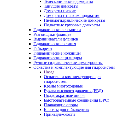
Телескопические домкраты
Тянущие домкраты
Домкраты низкие
Домкраты с низким подхватом
Пневмогидравлические домкраты
Подкатные грузовые домкраты
Гидравлические съемники
Разгонщики фланцев
Выравниватели фланцев
Гидравлические клинья
Гайкорезы
Гидравлические ножницы
Гидравлические цилиндры
Ручные гидравлические арматурорезы
Оснастка и комплектующие для гидросистем
Назад
Оснастка и комплектующие для
гидросистем
Краны многоходовые
Рукава высокого давления (РВД)
Поддомкратные опоры
Быстроразъемные соединения (БРС)
Плавающие опоры
Кассеты для гайковертов
Принадлежности