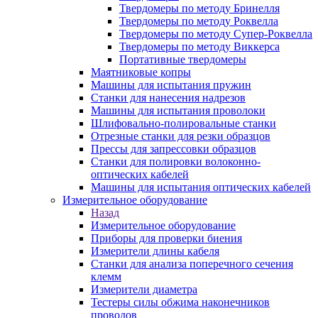
Твердомеры по методу Бринелля
Твердомеры по методу Роквелла
Твердомеры по методу Супер-Роквелла
Твердомеры по методу Виккерса
Портативные твердомеры
Маятниковые копры
Машины для испытания пружин
Станки для нанесения надрезов
Машины для испытания проволоки
Шлифовально-полировальные станки
Отрезные станки для резки образцов
Прессы для запрессовки образцов
Станки для полировки волоконно-
оптических кабелей
Машины для испытания оптических кабелей
Измерительное оборудование
Назад
Измерительное оборудование
Приборы для проверки биения
Измерители длины кабеля
Станки для анализа поперечного сечения
клемм
Измерители диаметра
Тестеры силы обжима наконечников
проводов