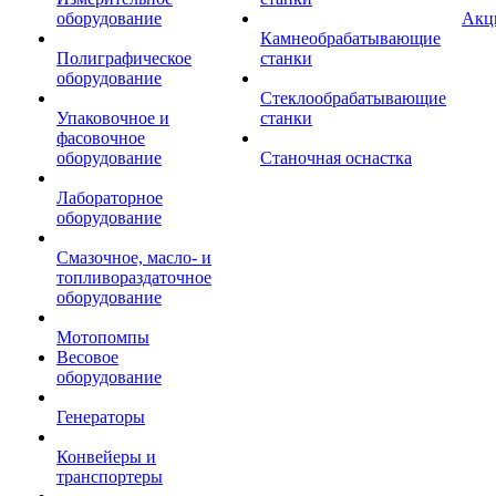
оборудование
Акц
Камнеобрабатывающие
Полиграфическое
станки
оборудование
Стеклообрабатывающие
Упаковочное и
станки
фасовочное
оборудование
Станочная оснастка
Лабораторное
оборудование
Смазочное, масло- и
топливораздаточное
оборудование
Мотопомпы
Весовое
оборудование
Генераторы
Конвейеры и
транспортеры