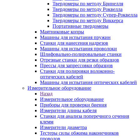
Твердомеры по методу Бринелля
Твердомеры по методу Роквелла
Твердомеры по методу Супер-Роквелла
Твердомеры по методу Виккерса
Портативные твердомеры
Маятниковые копры
Машины для испытания пружин
Станки для нанесения надрезов
Машины для испытания проволоки
Шлифовально-полировальные станки
Отрезные станки для резки образцов
Прессы для запрессовки образцов
Станки для полировки волоконно-
оптических кабелей
Машины для испытания оптических кабелей
Измерительное оборудование
Назад
Измерительное оборудование
Приборы для проверки биения
Измерители длины кабеля
Станки для анализа поперечного сечения
клемм
Измерители диаметра
Тестеры силы обжима наконечников
проводов