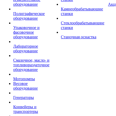
оборудование
Акц
Камнеобрабатывающие
Полиграфическое
станки
оборудование
Стеклообрабатывающие
Упаковочное и
станки
фасовочное
оборудование
Станочная оснастка
Лабораторное
оборудование
Смазочное, масло- и
топливораздаточное
оборудование
Мотопомпы
Весовое
оборудование
Генераторы
Конвейеры и
транспортеры