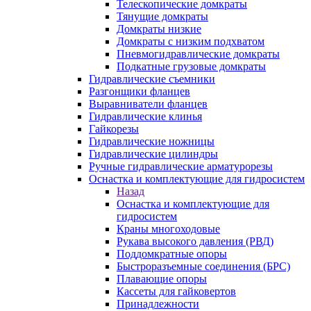
Телескопические домкраты
Тянущие домкраты
Домкраты низкие
Домкраты с низким подхватом
Пневмогидравлические домкраты
Подкатные грузовые домкраты
Гидравлические съемники
Разгонщики фланцев
Выравниватели фланцев
Гидравлические клинья
Гайкорезы
Гидравлические ножницы
Гидравлические цилиндры
Ручные гидравлические арматурорезы
Оснастка и комплектующие для гидросистем
Назад
Оснастка и комплектующие для
гидросистем
Краны многоходовые
Рукава высокого давления (РВД)
Поддомкратные опоры
Быстроразъемные соединения (БРС)
Плавающие опоры
Кассеты для гайковертов
Принадлежности