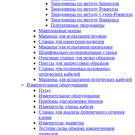
Твердомеры по методу Бринелля
Твердомеры по методу Роквелла
Твердомеры по методу Супер-Роквелла
Твердомеры по методу Виккерса
Портативные твердомеры
Маятниковые копры
Машины для испытания пружин
Станки для нанесения надрезов
Машины для испытания проволоки
Шлифовально-полировальные станки
Отрезные станки для резки образцов
Прессы для запрессовки образцов
Станки для полировки волоконно-
оптических кабелей
Машины для испытания оптических кабелей
Измерительное оборудование
Назад
Измерительное оборудование
Приборы для проверки биения
Измерители длины кабеля
Станки для анализа поперечного сечения
клемм
Измерители диаметра
Тестеры силы обжима наконечников
проводов