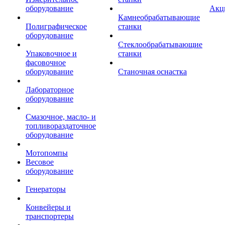
оборудование
Акц
Камнеобрабатывающие
Полиграфическое
станки
оборудование
Стеклообрабатывающие
Упаковочное и
станки
фасовочное
оборудование
Станочная оснастка
Лабораторное
оборудование
Смазочное, масло- и
топливораздаточное
оборудование
Мотопомпы
Весовое
оборудование
Генераторы
Конвейеры и
транспортеры