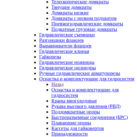
Телескопические домкраты
Тянущие домкраты
Домкраты низкие
Домкраты с низким подхватом
Пневмогидравлические домкраты
Подкатные грузовые домкраты
Гидравлические съемники
Разгонщики фланцев
Выравниватели фланцев
Гидравлические клинья
Гайкорезы
Гидравлические ножницы
Гидравлические цилиндры
Ручные гидравлические арматурорезы
Оснастка и комплектующие для гидросистем
Назад
Оснастка и комплектующие для
гидросистем
Краны многоходовые
Рукава высокого давления (РВД)
Поддомкратные опоры
Быстроразъемные соединения (БРС)
Плавающие опоры
Кассеты для гайковертов
Принадлежности