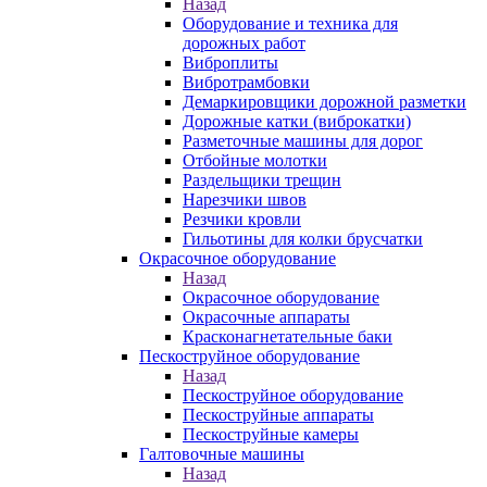
Назад
Оборудование и техника для
дорожных работ
Виброплиты
Вибротрамбовки
Демаркировщики дорожной разметки
Дорожные катки (виброкатки)
Разметочные машины для дорог
Отбойные молотки
Раздельщики трещин
Нарезчики швов
Резчики кровли
Гильотины для колки брусчатки
Окрасочное оборудование
Назад
Окрасочное оборудование
Окрасочные аппараты
Красконагнетательные баки
Пескоструйное оборудование
Назад
Пескоструйное оборудование
Пескоструйные аппараты
Пескоструйные камеры
Галтовочные машины
Назад