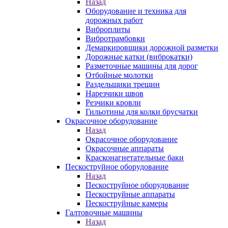
Назад
Оборудование и техника для
дорожных работ
Виброплиты
Вибротрамбовки
Демаркировщики дорожной разметки
Дорожные катки (виброкатки)
Разметочные машины для дорог
Отбойные молотки
Раздельщики трещин
Нарезчики швов
Резчики кровли
Гильотины для колки брусчатки
Окрасочное оборудование
Назад
Окрасочное оборудование
Окрасочные аппараты
Красконагнетательные баки
Пескоструйное оборудование
Назад
Пескоструйное оборудование
Пескоструйные аппараты
Пескоструйные камеры
Галтовочные машины
Назад