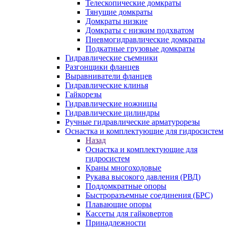
Телескопические домкраты
Тянущие домкраты
Домкраты низкие
Домкраты с низким подхватом
Пневмогидравлические домкраты
Подкатные грузовые домкраты
Гидравлические съемники
Разгонщики фланцев
Выравниватели фланцев
Гидравлические клинья
Гайкорезы
Гидравлические ножницы
Гидравлические цилиндры
Ручные гидравлические арматурорезы
Оснастка и комплектующие для гидросистем
Назад
Оснастка и комплектующие для
гидросистем
Краны многоходовые
Рукава высокого давления (РВД)
Поддомкратные опоры
Быстроразъемные соединения (БРС)
Плавающие опоры
Кассеты для гайковертов
Принадлежности