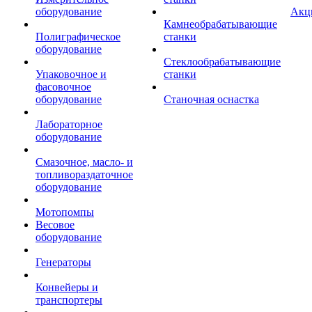
оборудование
Акц
Камнеобрабатывающие
Полиграфическое
станки
оборудование
Стеклообрабатывающие
Упаковочное и
станки
фасовочное
оборудование
Станочная оснастка
Лабораторное
оборудование
Смазочное, масло- и
топливораздаточное
оборудование
Мотопомпы
Весовое
оборудование
Генераторы
Конвейеры и
транспортеры