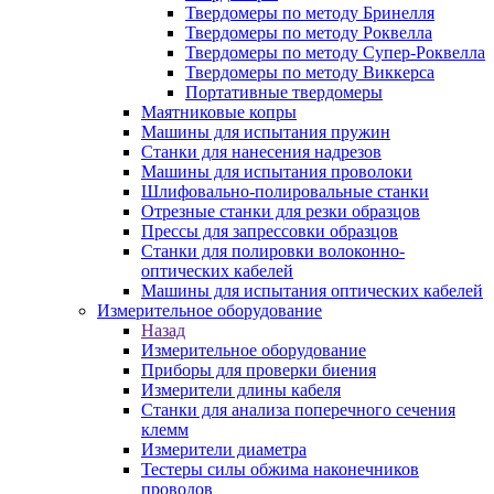
Твердомеры по методу Бринелля
Твердомеры по методу Роквелла
Твердомеры по методу Супер-Роквелла
Твердомеры по методу Виккерса
Портативные твердомеры
Маятниковые копры
Машины для испытания пружин
Станки для нанесения надрезов
Машины для испытания проволоки
Шлифовально-полировальные станки
Отрезные станки для резки образцов
Прессы для запрессовки образцов
Станки для полировки волоконно-
оптических кабелей
Машины для испытания оптических кабелей
Измерительное оборудование
Назад
Измерительное оборудование
Приборы для проверки биения
Измерители длины кабеля
Станки для анализа поперечного сечения
клемм
Измерители диаметра
Тестеры силы обжима наконечников
проводов